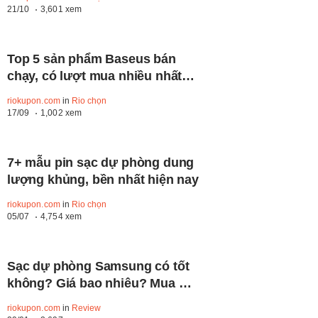
21/10
3,601 xem
Top 5 sản phẩm Baseus bán
chạy, có lượt mua nhiều nhất
hiện nay
riokupon.com
in
Rio chọn
17/09
1,002 xem
7+ mẫu pin sạc dự phòng dung
lượng khủng, bền nhất hiện nay
riokupon.com
in
Rio chọn
05/07
4,754 xem
Sạc dự phòng Samsung có tốt
không? Giá bao nhiêu? Mua ở
đâu chính hãng?
riokupon.com
in
Review