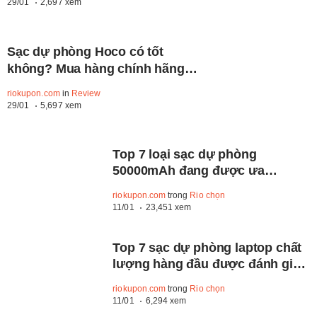
29/01
2,697 xem
Sạc dự phòng Hoco có tốt
không? Mua hàng chính hãng
tại đâu?
riokupon.com
in
Review
29/01
5,697 xem
Top 7 loại sạc dự phòng
50000mAh đang được ưa
chuộng và mua nhiều nhất
riokupon.com
trong
Rio chọn
11/01
23,451 xem
Top 7 sạc dự phòng laptop chất
lượng hàng đầu được đánh giá
cao
riokupon.com
trong
Rio chọn
11/01
6,294 xem