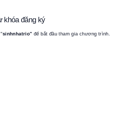
ừ khóa đăng ký
 "
sinhnhatrio"
để bắt đầu tham gia chương trình.