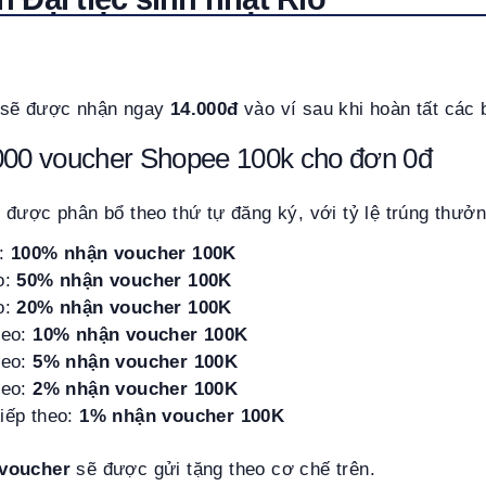
 sẽ được nhận ngay
14.000đ
vào ví sau khi hoàn tất các
000 voucher Shopee 100k cho đơn 0đ
được phân bổ theo thứ tự đăng ký, với tỷ lệ trúng thưởn
n:
100% nhận voucher 100K
o:
50% nhận voucher 100K
o:
20% nhận voucher 100K
heo:
10% nhận voucher 100K
heo:
5% nhận voucher 100K
heo:
2% nhận voucher 100K
iếp theo:
1% nhận voucher 100K
 voucher
sẽ được gửi tặng theo cơ chế trên.