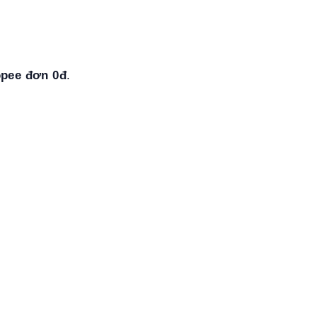
opee đơn 0đ
.