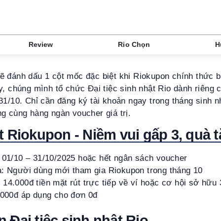
Review
Rio Chọn
H
ẽ đánh dấu 1 cột mốc đặc biệt khi Riokupon chính thức b
y, chúng mình tổ chức Đại tiệc sinh nhật Rio dành riêng 
31/10. Chỉ cần đăng ký tài khoản ngay trong tháng sinh n
g cùng hàng ngàn voucher giá trị.
t Riokupon - Niềm vui gấp 3, quà 
: 01/10 – 31/10/2025 hoặc hết ngân sách voucher
a: Người dùng mới tham gia Riokupon trong tháng 10
14.000đ tiền mặt rút trực tiếp về ví hoặc cơ hội sở hữu
0.000đ áp dụng cho đơn 0đ
 Đại tiệc sinh nhật Rio