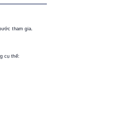
 bước tham gia.
g cụ thể: