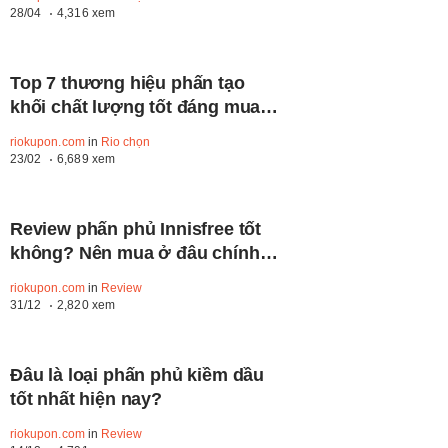
28/04
4,316 xem
Top 7 thương hiệu phấn tạo
khối chất lượng tốt đáng mua
nhất hiện nay
riokupon.com
in
Rio chọn
23/02
6,689 xem
Review phấn phủ Innisfree tốt
không? Nên mua ở đâu chính
hãng?
riokupon.com
in
Review
31/12
2,820 xem
Đâu là loại phấn phủ kiềm dầu
tốt nhất hiện nay?
riokupon.com
in
Review