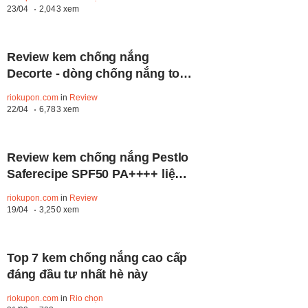
23/04
2,043 xem
Review kem chống nắng
Decorte - dòng chống nắng tone
up của Nhật hot hit hiện nay
riokupon.com
in
Review
22/04
6,783 xem
Review kem chống nắng Pestlo
Saferecipe SPF50 PA++++ liệu
có tốt như lời đồn?
riokupon.com
in
Review
19/04
3,250 xem
Top 7 kem chống nắng cao cấp
đáng đầu tư nhất hè này
riokupon.com
in
Rio chọn