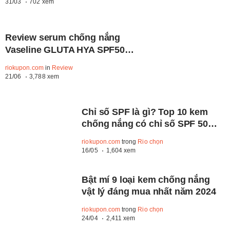
31/03
702 xem
Review serum chống nắng
Vaseline GLUTA HYA SPF50
PA++++ mới ra mắt
riokupon.com
in
Review
21/06
3,788 xem
Chỉ số SPF là gì? Top 10 kem
chống nắng có chỉ số SPF 50
bạn nên có
riokupon.com
trong
Rio chọn
16/05
1,604 xem
Bật mí 9 loại kem chống nắng
vật lý đáng mua nhất năm 2024
riokupon.com
trong
Rio chọn
24/04
2,411 xem