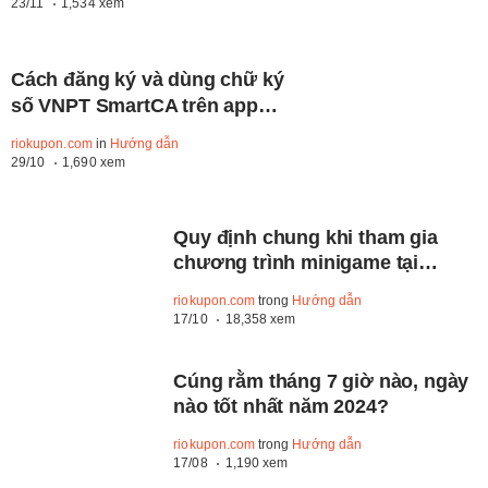
23/11
1,534 xem
Cách đăng ký và dùng chữ ký
số VNPT SmartCA trên app
VNeID free 100%
riokupon.com
in
Hướng dẫn
29/10
1,690 xem
Quy định chung khi tham gia
chương trình minigame tại
Riokupon
riokupon.com
trong
Hướng dẫn
17/10
18,358 xem
Cúng rằm tháng 7 giờ nào, ngày
nào tốt nhất năm 2024?
riokupon.com
trong
Hướng dẫn
17/08
1,190 xem