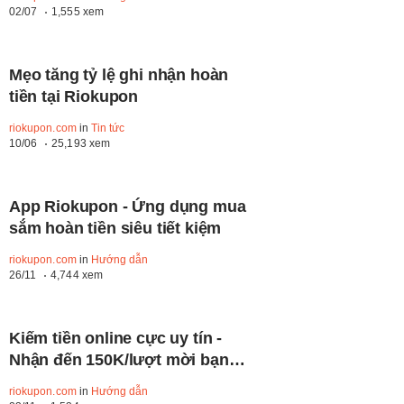
02/07
1,555 xem
Mẹo tăng tỷ lệ ghi nhận hoàn
tiền tại Riokupon
riokupon.com
in
Tin tức
10/06
25,193 xem
App Riokupon - Ứng dụng mua
sắm hoàn tiền siêu tiết kiệm
riokupon.com
in
Hướng dẫn
26/11
4,744 xem
Kiếm tiền online cực uy tín -
Nhận đến 150K/lượt mời bạn
tham gia Riokupon
riokupon.com
in
Hướng dẫn