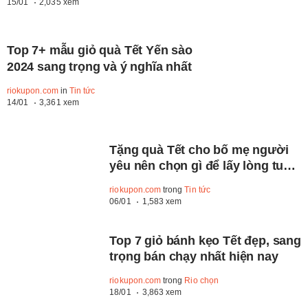
15/01
2,035 xem
Top 7+ mẫu giỏ quà Tết Yến sào
2024 sang trọng và ý nghĩa nhất
riokupon.com
in
Tin tức
14/01
3,361 xem
Tặng quà Tết cho bố mẹ người
yêu nên chọn gì để lấy lòng tuyệt
đối?
riokupon.com
trong
Tin tức
06/01
1,583 xem
Top 7 giỏ bánh kẹo Tết đẹp, sang
trọng bán chạy nhất hiện nay
riokupon.com
trong
Rio chọn
18/01
3,863 xem