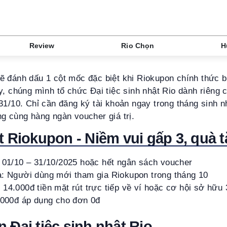
Review
Rio Chọn
H
ẽ đánh dấu 1 cột mốc đặc biệt khi Riokupon chính thức b
y, chúng mình tổ chức Đại tiệc sinh nhật Rio dành riêng 
31/10. Chỉ cần đăng ký tài khoản ngay trong tháng sinh n
g cùng hàng ngàn voucher giá trị.
t Riokupon - Niềm vui gấp 3, quà 
: 01/10 – 31/10/2025 hoặc hết ngân sách voucher
a: Người dùng mới tham gia Riokupon trong tháng 10
14.000đ tiền mặt rút trực tiếp về ví hoặc cơ hội sở hữu
0.000đ áp dụng cho đơn 0đ
 Đại tiệc sinh nhật Rio