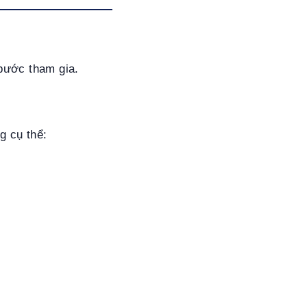
 bước tham gia.
g cụ thể: