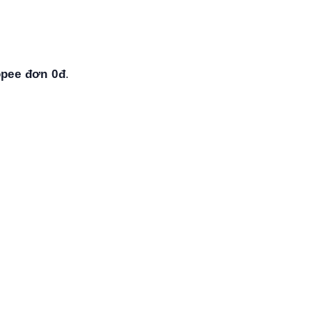
opee đơn 0đ
.