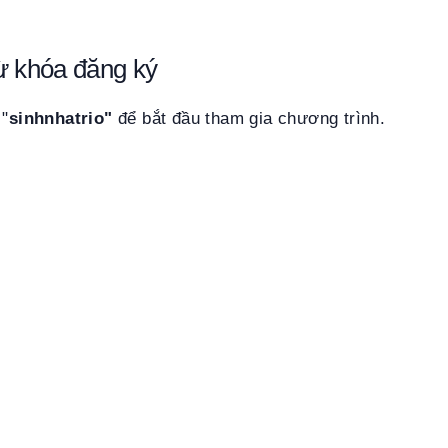
ừ khóa đăng ký
 "
sinhnhatrio"
để bắt đầu tham gia chương trình.