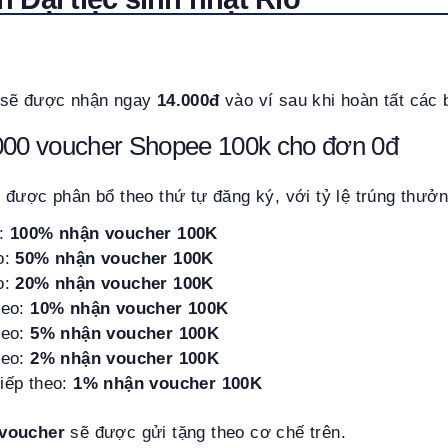
 sẽ được nhận ngay
14.000đ
vào ví sau khi hoàn tất các
000 voucher Shopee 100k cho đơn 0đ
được phân bổ theo thứ tự đăng ký, với tỷ lệ trúng thưởn
n:
100% nhận voucher 100K
o:
50% nhận voucher 100K
o:
20% nhận voucher 100K
heo:
10% nhận voucher 100K
heo:
5% nhận voucher 100K
heo:
2% nhận voucher 100K
iếp theo:
1% nhận voucher 100K
 voucher
sẽ được gửi tặng theo cơ chế trên.