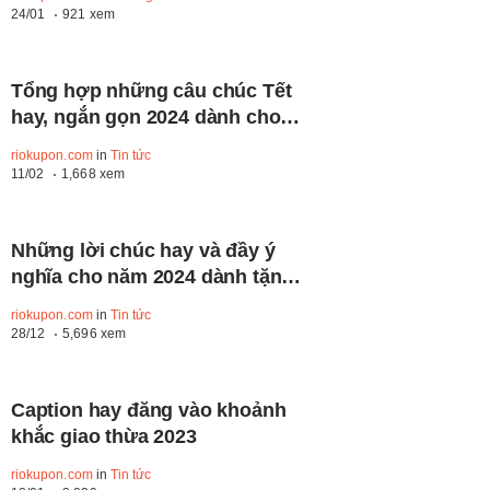
24/01
921 xem
Tổng hợp những câu chúc Tết
hay, ngắn gọn 2024 dành cho
mọi người
riokupon.com
in
Tin tức
11/02
1,668 xem
Những lời chúc hay và đầy ý
nghĩa cho năm 2024 dành tặng
bạn bè, người thân
riokupon.com
in
Tin tức
28/12
5,696 xem
Caption hay đăng vào khoảnh
khắc giao thừa 2023
riokupon.com
in
Tin tức