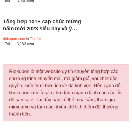
18/01
3,030 xem
Tổng hợp 101+ cap chúc mừng
năm mới 2023 siêu hay và ý
nghĩa nhất
riokupon.com
in
Tin tức
17/01
3,183 xem
Riokupon là một website uy tín chuyên tổng hợp các
chương trình khuyến mãi, mã giảm giá, voucher độc
quyền, kiến thức hữu ích về đa lĩnh vực. Bên cạnh đó,
Riokupon còn là sân chơi lành mạnh dành cho các tín
đồ săn sale. Tại đây bạn có thể mua sắm, tham gia
minigame và làm các nhiệm để tích điểm đổi thưởng
thành tiền.