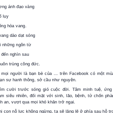
ơng ánh đạo vàng
ổ lụy
sống hòa vang.
vang dào dạt sóng
i những ngôn từ
 đến nghìn sau
muôn trùng công đức.
 mọi người là bạn bè của ... trên Facebook có một m
 vạn sự hanh thông, sở cầu như nguyện.
ỉm cười trước sóng gió cuộc đời. Tâm minh tuệ, ứng
âm siêu nhiên, đối mặt với sinh, lão, bệnh, tử chốn phà
h an, vượt qua mọi khó khăn trở ngại.
i con nỗ lực không ngừng, ta sẽ lặng lẽ ở phía sau hỗ tr