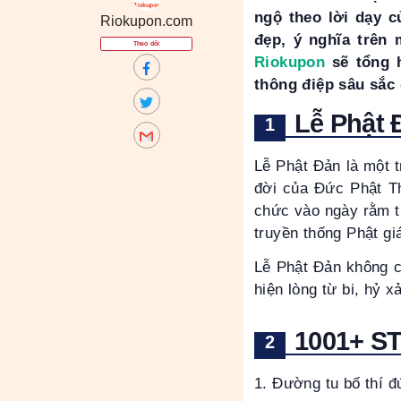
ngộ theo lời dạy c
Riokupon.com
đẹp, ý nghĩa trên 
Theo dõi
Riokupon
sẽ tổng 
thông điệp sâu sắc
Lễ Phật 
Lễ Phật Đản là một t
đời của Đức Phật Th
chức vào ngày rằm t
truyền thống Phật gi
Lễ Phật Đản không ch
hiện lòng từ bi, hỷ 
1001+ ST
1. Ðường tu bố thí 