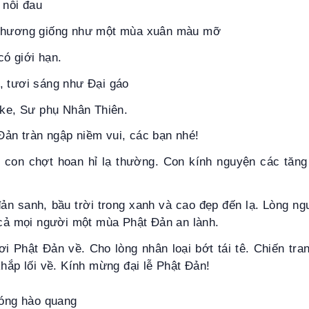
 nỗi đau
 thương giống như một mùa xuân màu mỡ
ó giới hạn.
, tươi sáng như Đại gáo
gke, Sư phụ Nhân Thiên.
ản tràn ngập niềm vui, các bạn nhé!
g con chợt hoan hỉ lạ thường. Con kính nguyện các tăng
ản sanh, bầu trời trong xanh và cao đẹp đến lạ. Lòng ng
 cả mọi người một mùa Phật Đản an lành.
ơi Phật Đản về. Cho lòng nhân loại bớt tái tê. Chiến tr
khắp lối về. Kính mừng đại lễ Phật Đản!
bóng hào quang