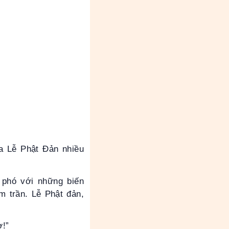
ùa Lễ Phật Đản nhiều
 phó với những biến
m trần. Lễ Phật đản,
ợ!”