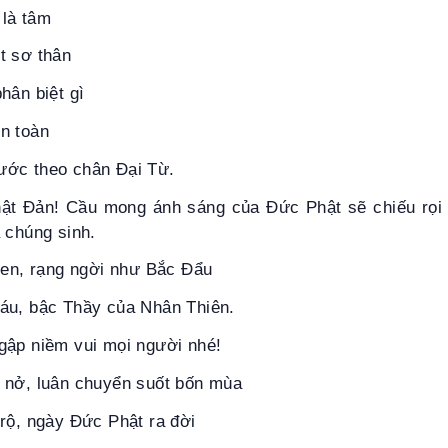
 là tâm
t sơ thân
hân biệt gì
n toàn
ước theo chân Ðại Từ.
t Đản! Cầu mong ánh sáng của Đức Phật sẽ chiếu rọi 
 chúng sinh.
sen, rạng ngời như Bắc Đẩu
áu, bậc Thầy của Nhân Thiên.
gập niềm vui mọi người nhé!
 nở, luân chuyển suốt bốn mùa
rộ, ngày Đức Phật ra đời