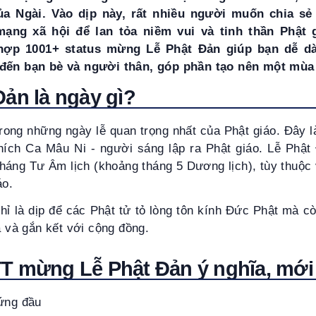
ủa Ngài. Vào dịp này, rất nhiều người muốn chia sẻ
mạng xã hội để lan tỏa niềm vui và tinh thần Phật 
hợp 1001+ status mừng Lễ Phật Đản giúp bạn dễ d
 đến bạn bè và người thân, góp phần tạo nên một mùa 
Đản là ngày gì?
rong những ngày lễ quan trọng nhất của Phật giáo. Đây 
ích Ca Mâu Ni - người sáng lập ra Phật giáo. Lễ Phậ
háng Tư Âm lịch (khoảng tháng 5 Dương lịch), tùy thuộc 
áo.
ỉ là dịp để các Phật tử tỏ lòng tôn kính Đức Phật mà cò
xả và gắn kết với cộng đồng.
T mừng Lễ Phật Đản ý nghĩa, mới
đứng đầu