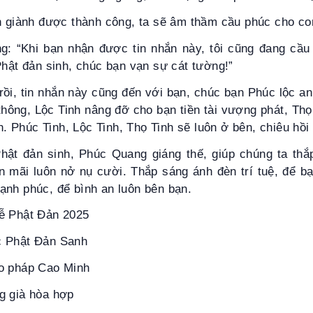
n giành được thành công, ta sẽ âm thầm cầu phúc cho co
ng: “Khi bạn nhận được tin nhắn này, tôi cũng đang cầ
Phật đản sinh, chúc bạn vạn sự cát tường!”
rồi, tin nhắn này cũng đến với bạn, chúc bạn Phúc lộc an
hông, Lộc Tinh nâng đỡ cho bạn tiền tài vượng phát, Th
Phúc Tinh, Lộc Tinh, Thọ Tinh sẽ luôn ở bên, chiêu hồi 
ật đản sinh, Phúc Quang giáng thế, giúp chúng ta th
n mãi luôn nở nụ cười. Thắp sáng ánh đèn trí tuệ, để b
ạnh phúc, để bình an luôn bên bạn.
ễ Phật Đản 2025
c Phật Đản Sanh
o pháp Cao Minh
g già hòa hợp