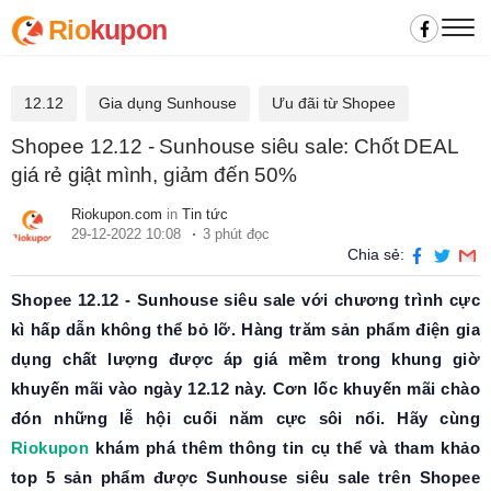
Rio
kupon
12.12
Gia dụng Sunhouse
Ưu đãi từ Shopee
Shopee 12.12 - Sunhouse siêu sale: Chốt DEAL
giá rẻ giật mình, giảm đến 50%
Riokupon.com
in
Tin tức
29-12-2022 10:08
3 phút đọc
Chia sẻ:
Shopee 12.12 - Sunhouse siêu sale với chương trình cực
kì hấp dẫn không thể bỏ lỡ. Hàng trăm sản phẩm điện gia
dụng chất lượng được áp giá mềm trong khung giờ
khuyến mãi vào ngày 12.12 này. Cơn lốc khuyến mãi chào
đón những lễ hội cuối năm cực sôi nổi. Hãy cùng
Riokupon
khám phá thêm thông tin cụ thể và tham khảo
top 5 sản phẩm được Sunhouse siêu sale trên Shopee