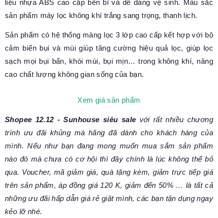
liệu nhựa ABS cao cấp bền bỉ và dễ dàng vệ sinh. Màu sắc
sản phẩm máy lọc không khí trắng sang trọng, thanh lịch.
Sản phẩm có hệ thống màng lọc 3 lớp cao cấp kết hợp với bộ
cảm biến bụi và mùi giúp tăng cường hiệu quả lọc, giúp lọc
sạch mọi bụi bẩn, khói mùi, bụi mịn… trong không khí, nâng
cao chất lượng không gian sống của bạn.
Xem giá sản phẩm
Shopee 12.12 - Sunhouse siêu sale
với rất nhiều chương
trình ưu đãi khủng mà hãng đã dành cho khách hàng của
mình. Nếu như bạn đang mong muốn mua sắm sản phẩm
nào đó mà chưa có cơ hội thì đây chính là lúc không thể bỏ
qua. Voucher, mã giảm giá, quà tặng kèm, giảm trực tiếp giá
trên sản phẩm, áp đồng giá 120 K, giảm đến 50% … là tất cả
những ưu đãi hấp dẫn giá rẻ giật mình, các bạn tận dụng ngay
kẻo lỡ nhé.