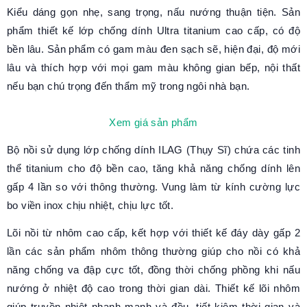
Kiểu dáng gọn nhẹ, sang trọng, nấu nướng thuận tiện. Sản
phẩm thiết kế lớp chống dính Ultra titanium cao cấp, có độ
bền lâu. Sản phẩm có gam màu đen sạch sẽ, hiện đại, độ mới
lâu và thích hợp với mọi gam màu không gian bếp, nội thất
nếu bạn chú trọng đến thẩm mỹ trong ngôi nhà bạn.
Xem giá sản phẩm
Bộ nồi sử dụng lớp chống dính ILAG (Thụy Sĩ) chứa các tinh
thể titanium cho độ bền cao, tăng khả năng chống dính lên
gấp 4 lần so với thông thường. Vung làm từ kính cường lực
bo viền inox chịu nhiệt, chịu lực tốt.
Lõi nồi từ nhôm cao cấp, kết hợp với thiết kế đáy dày gấp 2
lần các sản phẩm nhôm thông thường giúp cho nồi có khả
năng chống va đập cực tốt, đồng thời chống phồng khi nấu
nướng ở nhiệt độ cao trong thời gian dài. Thiết kế lõi nhôm
giúp truyền nhiệt nhanh mạnh và đều, tiết kiệm thời gian và