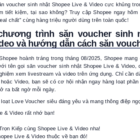
ăn voucher sinh nhật Shopee Live & Video cực khủng tro
ắm tiết kiệm, tại sao không? Truy cập Shopee ngay hôm
deal chất” cùng hàng triệu người dùng trên toàn quốc!
 chương trình
săn voucher sinh 
ideo
và hướng dẫn cách săn vouc
Shopee hoành tráng trong tháng 08/2025, Shopee mang
với tên gọi săn voucher sinh nhật Shopee Live & Video, 
nghiệm xem livestream và video trên ứng dụng. Chỉ cần 
hoặc Video, bạn sẽ có cơ hội nhận ngay hàng loạt phần q
 ra bất ngờ mỗi ngày.
 loạt Love Voucher siêu đáng yêu và mang thông điệp ng
e & Video rất nhớ bạn!
 Trọn Kiếp cùng Shopee Live & Video nha!
hopee Live & Video thuộc về bạn đó!