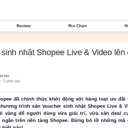
Review
Rio Chọn
H
sinh nhật Shopee Live & Video lên 
in tức
3 phút đọc
opee đã chính thức khởi động với hàng loạt ưu đãi 
 chương trình săn voucher sinh nhật Shopee Live & Vi
i vàng để người dùng vừa giải trí, vừa săn deal c
eo ngắn trên nền tảng Shopee. Đừng bỏ lỡ những mã 
 biệt này!