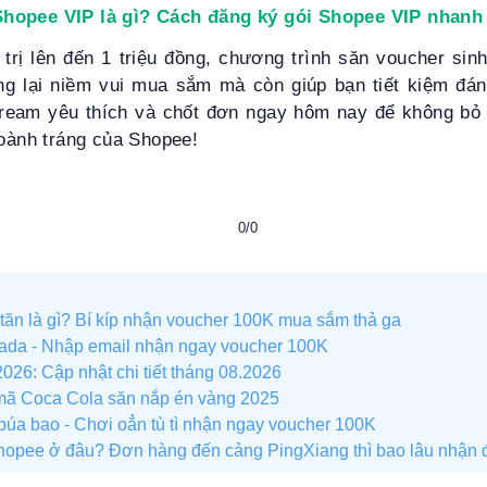
Shopee VIP là gì? Cách đăng ký gói Shopee VIP nhanh
 trị lên đến 1 triệu đồng, chương trình săn voucher si
g lại niềm vui mua sắm mà còn giúp bạn tiết kiệm đá
tream yêu thích và chốt đơn ngay hôm nay để không bỏ 
hoành tráng của Shopee!
0/0
tăn là gì? Bí kíp nhận voucher 100K mua sắm thả ga
ada - Nhập email nhận ngay voucher 100K
026: Cập nhật chi tiết tháng 08.2026
ã Coca Cola săn nắp én vàng 2025
búa bao - Chơi oẳn tù tì nhận ngay voucher 100K
hopee ở đâu? Đơn hàng đến cảng PingXiang thì bao lâu nhận