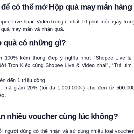
gì để có thể mở Hộp quà may mắn hàng
ee Live hoặc Video trong ít nhất 10 phút mỗi ngày tron
 quà may mắn và nhận quà.
p quà có những gì?
m 100% kèm thông điệp ý nghĩa như: “Shopee Live & V
đời Trọn Kiếp cùng Shopee Live & Video nha!”, “Trái ti
lên đến 1 triệu đồng
t: mã giảm 20% (tối đa 1.000.000₫) cho đơn từ 500.00
eo.
ận nhiều voucher cùng lúc không?
ỗi người dùng có thể nhận và sử dụng nhiều loại vouche