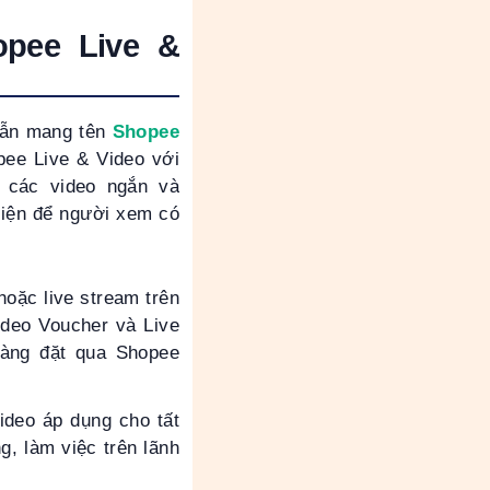
opee Live &
dẫn mang tên
Shopee
pee Live & Video với
i các video ngắn và
hiện để người xem có
oặc live stream trên
ideo Voucher và Live
àng đặt qua Shopee
Video
áp dụng cho tất
g, làm việc trên lãnh