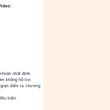
Video
:
khoản nhất định.
óm không hỗ trợ.
 gian diễn ra chương
iều kiện.