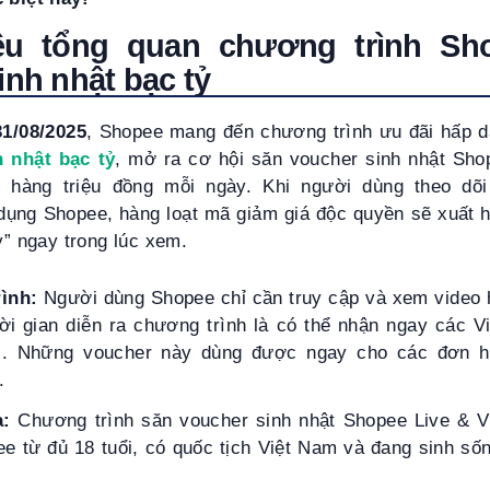
iệu tổng quan chương trình Sh
inh nhật bạc tỷ
31/08/2025
, Shopee mang đến chương trình ưu đãi hấp 
h nhật bạc tỷ
, mở ra cơ hội săn voucher sinh nhật Sho
ến hàng triệu đồng mỗi ngày. Khi người dùng theo dõ
 dụng Shopee, hàng loạt mã giảm giá độc quyền sẽ xuất 
y” ngay trong lúc xem.
ình:
Người dùng Shopee chỉ cần truy cập và xem video h
ời gian diễn ra chương trình là có thể nhận ngay các V
ãi. Những voucher này dùng được ngay cho các đơn h
.
a:
Chương trình
săn voucher sinh nhật Shopee Live & 
 từ đủ 18 tuổi, có quốc tịch Việt Nam và đang sinh sốn