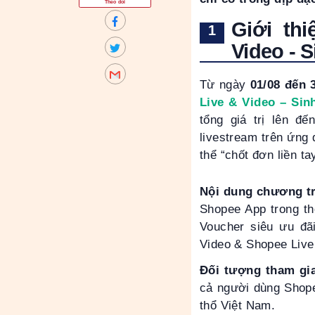
Theo dõi
Giới th
Video - S
Từ ngày
01/08 đến 
Live & Video – Sin
tổng giá trị lên đ
livestream trên ứng
thể “chốt đơn liền ta
Nội dung chương tr
Shopee App trong th
Voucher siêu ưu đ
Video & Shopee Live
Đối tượng tham gi
cả người dùng Shopee
thổ Việt Nam.