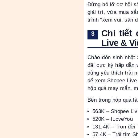
Đừng bỏ lỡ cơ hội s
giải trí, vừa mua s
trình “xem vui, săn 
Chi tiết
Live & V
Chào đón sinh nhật 
đãi cực kỳ hấp dẫn 
dùng yêu thích trải 
để xem Shopee Live 
hộp quà may mắn, mở
Bên trong hộp quà là
563K – Shopee Liv
520K – ILoveYou
131.4K – Trọn đời
57.4K – Trái tim S