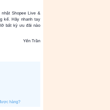
nh nhật Shopee Live &
ng kể. Hãy nhanh tay
lỡ bất kỳ ưu đãi nào
Yến Trần
 được hàng?