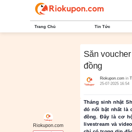
Trang Chủ
Tin Tức
Săn voucher 
đồng
Riokupon.com
in
T
25-07-2025 16:54
Tháng sinh nhật Sh
đó nổi bật nhất là
đồng. Đây là cơ hộ
livestream và vid
Riokupon.com
chỉ có trong dịp đặc