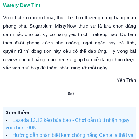
Watery Dew Tint
Với chất son mượt mà, thiết kế thời thượng cùng bảng màu
phong phú, Sugarplum MistyNow thực sự là lựa chọn đáng
cân nhắc cho bất kỳ cô nàng yêu thích makeup nào. Dù bạn
theo đuổi phong cách nhẹ nhàng, ngọt ngào hay cá tính,
quyến rũ thì dòng son này đều có thể đáp ứng. Hy vọng bài
review chi tiết bảng màu trên sẽ giúp bạn dễ dàng chọn được
sắc son phù hợp để thêm phần rạng rỡ mỗi ngày.
Yến Trần
0/0
Xem thêm
Lazada 12.12 kéo búa bao - Chơi oẳn tù tì nhận ngay
voucher 100K
Hướng dẫn phân biệt kem chống nắng Centella thật và