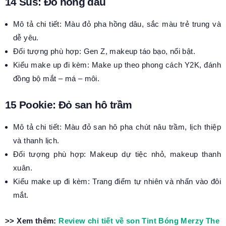
14 Sus: Đỏ hồng dâu
Mô tả chi tiết: Màu đỏ pha hồng dâu, sắc màu trẻ trung và
dễ yêu.
Đối tượng phù hợp: Gen Z, makeup táo bạo, nổi bật.
Kiểu make up đi kèm: Make up theo phong cách Y2K, đánh
đồng bộ mắt – má – môi.
15 Pookie: Đỏ san hô trầm
Mô tả chi tiết: Màu đỏ san hô pha chút nâu trầm, lịch thiệp
và thanh lịch.
Đối tượng phù hợp: Makeup dự tiệc nhỏ, makeup thanh
xuân.
Kiểu make up đi kèm: Trang điểm tự nhiên và nhấn vào đôi
mắt.
>> Xem thêm:
Review chi tiết về son Tint Bóng Merzy The