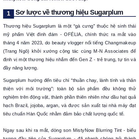
Sơ lược về thương hiệu Sugarplum
Thương hiệu Sugarplum là một “gà cưng” thuộc hệ sinh thái
mỹ phẩm Việt đình đám - OFÉLIA, chính thức ra mắt vào
tháng 4 năm 2023, do beauty vlogger nổi tiếng Changmakeup
(Trang Ngô) khởi xướng cộng tác cùng M-N Associates để
định vị một thương hiệu nhắm đến Gen Z - trẻ trung, tự tin và
đầy năng lượng.
Sugarplum hướng đến tiêu chí “thuần chay, lành tính và thân
thiện với môi trường”: toàn bộ sản phẩm đều không thử
nghiệm trên động vật, thành phần thiên nhiên như dầu hạt quả
hạch Brazil, jojoba, argan, và được sản xuất tại nhà máy đạt
tiêu chuẩn Hàn Quốc nhằm đảm bảo chất lượng quốc tế.
Ngay sau khi ra mắt, dòng son MistyNow Blurring Tint - biểu
tượng đầu tiên của Sugarplum - đã nhanh chóng trở thành