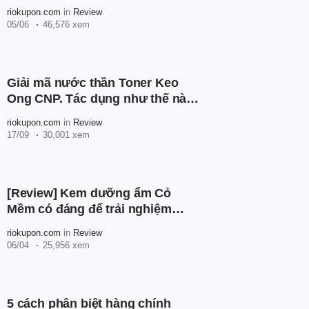
riokupon.com
in
Review
05/06
46,576 xem
Giải mã nước thần Toner Keo
Ong CNP. Tác dụng như thế nào
mà được chiến thần Võ Hà Linh
riokupon.com
in
Review
khen nức nở
17/09
30,001 xem
[Review] Kem dưỡng ẩm Cỏ
Mềm có đáng để trải nghiệm
không?
riokupon.com
in
Review
06/04
25,956 xem
5 cách phân biệt hàng chính