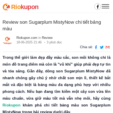
Rio
kupon
Review son Sugarplum MistyNow chi tiết bảng
màu
Riokupon.com
in
Review
18-06-2025 21:46
3 phút đọc
Chia sẻ:
Trong thế giới làm đẹp đầy màu sắc, son môi không chỉ là
món đồ trang điểm mà còn là "vũ khí" giúp phái đẹp tự tin
và tỏa sáng. Gần đây, dòng son Sugarplum MistyNow đã
nhanh chóng gây chú ý nhờ chất son mịn lì, thiết kế bắt
mắt và đặc biệt là bảng màu đa dạng phù hợp với nhiều
phong cách. Nếu bạn đang tìm kiếm một cây son vừa lên
màu chuẩn, vừa giữ màu tốt mà vẫn nhẹ môi, hãy cùng
Riokupon
khám phá chi tiết bảng màu son Sugarplum
MistyNow trong bài review dưới đây.