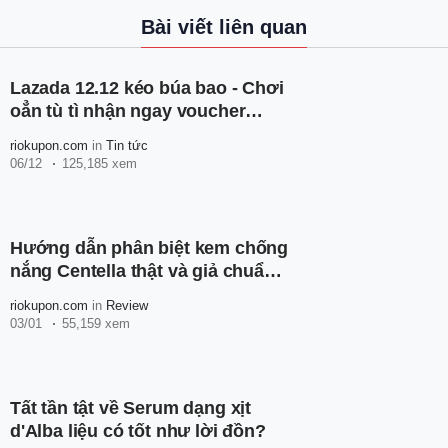
Bài viết liên quan
Lazada 12.12 kéo búa bao - Chơi
oẳn tù tì nhận ngay voucher
100K
riokupon.com
in
Tin tức
06/12
125,185 xem
Hướng dẫn phân biệt kem chống
nắng Centella thật và giả chuẩn
nhất
riokupon.com
in
Review
03/01
55,159 xem
Tất tần tật về Serum dạng xịt
d'Alba liệu có tốt như lời đồn?