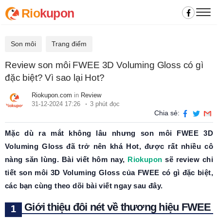
Rio
kupon
Son môi
Trang điểm
Review son môi FWEE 3D Voluming Gloss có gì
đặc biệt? Vì sao lại Hot?
Riokupon.com
in
Review
31-12-2024 17:26
3 phút đọc
Chia sẻ:
Mặc dù ra mắt không lâu nhưng son môi FWEE 3D
Voluming Gloss đã trở nên khá Hot, được rất nhiều cô
nàng săn lùng. Bài viết hôm nay,
Riokupon
sẽ review chi
tiết son môi 3D Voluming Gloss của FWEE có gì đặc biệt,
các bạn cùng theo dõi bài viết ngay sau đây.
Giới thiệu đôi nét về thương hiệu FWEE