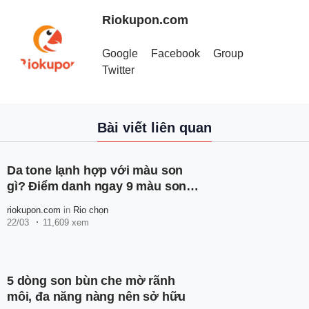
Riokupon.com
Google
Facebook
Group
Twitter
Bài viết liên quan
Da tone lạnh hợp với màu son
gì? Điểm danh ngay 9 màu son
dành cho da tone lạnh
riokupon.com
in
Rio chọn
22/03
11,609 xem
5 dòng son bùn che mờ rãnh
môi, đa năng nàng nên sở hữu