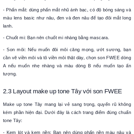
- Phấn mắt: dùng phấn mắt nhũ ánh bạc, có độ bóng sáng và
màu lens basic như nâu, đen và đen nâu để tạo đôi mắt long
lanh.
- Chuốt mi: Bạn nên chuốt mi nhàng bằng mascara.
- Son môi: Nếu muốn đôi môi căng mọng, ướt sương, bạn
cần vẽ viền môi và tô viền môi thật dày, chọn son FWEE dòng
A nếu muốn nhẹ nhàng và màu dòng B nếu muốn tạo ấn
tượng.
2.3
Layout make up tone Tây
với son FWEE
Make up tone Tây mang lại vẻ sang trọng, quyến rũ không
kém phần hiện đại. Dưới đây là cách trang điểm đúng chuẩn
tone Tây:
- Kem lót và kem nền: Bạn nên dùng phấn nền màu nâu và