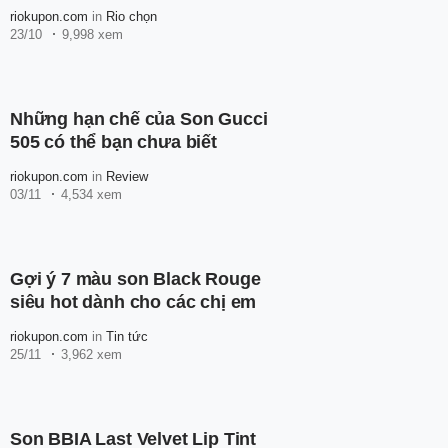
riokupon.com
in
Rio chọn
23/10
9,998 xem
Những hạn chế của Son Gucci
505 có thể bạn chưa biết
riokupon.com
in
Review
03/11
4,534 xem
Gợi ý 7 màu son Black Rouge
siêu hot dành cho các chị em
riokupon.com
in
Tin tức
25/11
3,962 xem
Son BBIA Last Velvet Lip Tint