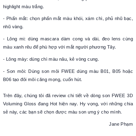
highlight màu trắng.
- Phấn mắt: chọn phấn mắt màu khói, xám chì, phủ nhũ bạc,
nhũ vàng.
- Lông mi: dùng mascara dàm cong và dài, đeo lens cùng
màu xanh rêu để phù hợp với mắt người phương Tây.
- Lông mày: dùng chì màu nâu, kẻ vòng cung.
- Son môi: Dùng son môi FWEE dùng màu B01, B05 hoặc
B06 tạo đôi môi căng mọng, cuốn hút.
Trên đây, chúng tôi đã review chi tiết về dòng son FWEE 3D
Voluming Gloss đang Hot hiện nay. Hy vọng, với những chia
sẻ này, các bạn sẽ chọn được màu son ưng ý cho mình.
Jane Phạm