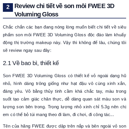
Review chi tiết về son môi FWEE 3D
Voluming Gloss
Chắc chắn các bạn đang nóng lòng muốn biết chi tiết về siêu
phẩm son môi FWEE 3D Voluming Gloss độc đáo làm khuấy
động thị trường makeup này. Vậy thì không để lâu, chúng tôi
sẽ review ngay sau đây:
2.1 Về bao bì, thiết kế
Son FWEE 3D Voluming Gloss có thiết kế vỏ ngoài dạng hũ
nhỏ, hình dáng trông giống như hạt đậu vô cùng xinh xắn,
đáng yêu. Vỏ bằng thủy tinh cầm khá chắc tay, màu trong
suốt tạo cảm giác chân thực, dễ dàng quan sát màu son và
lượng son bên trong. Trọng lượng nhỏ xinh chỉ 5.3g nên chị
em có thể bỏ túi mang theo đi làm, đi chơi, đi công tác...
Tên của hãng FWEE được dập trên nắp và bên ngoài vỏ son