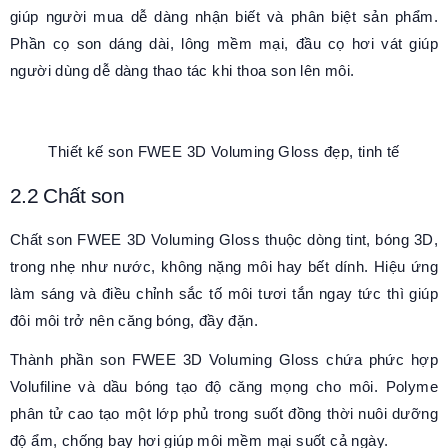
giúp người mua dễ dàng nhận biết và phân biệt sản phẩm.
Phần cọ son dáng dài, lông mềm mại, đầu cọ hơi vát giúp
người dùng dễ dàng thao tác khi thoa son lên môi.
Thiết kế son FWEE 3D Voluming Gloss đẹp, tinh tế
2.2 Chất son
Chất son FWEE 3D Voluming Gloss thuộc dòng tint, bóng 3D,
trong nhẹ như
nước, không nặng môi hay bết dính.
Hiệu ứng
làm sáng và điều chỉnh sắc tố môi tươi tắn ngay tức thì giúp
đôi
môi trở nên căng bóng, đầy
đặn.
Thành phần son FWEE 3D Voluming Gloss chứa phức hợp
Volufiline và dầu bóng tạo độ căng mọng cho môi. Polyme
phân tử cao tạo một lớp phủ trong suốt đồng thời nuôi dưỡng
độ ẩm, chống bay hơi giúp môi mềm mại suốt cả ngày.