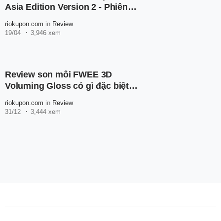
Asia Edition Version 2 - Phiên
bản đặc biệt mới nhất
riokupon.com
in
Review
19/04
3,946 xem
Review son môi FWEE 3D
Voluming Gloss có gì đặc biệt?
Vì sao lại Hot?
riokupon.com
in
Review
31/12
3,444 xem