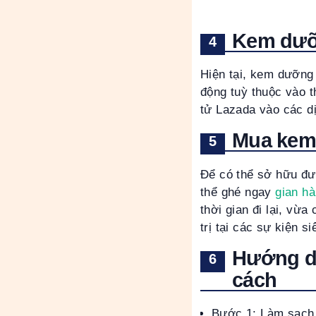
Kem dưỡ
Hiện tại, kem dưỡng
động tuỳ thuộc vào 
tử Lazada vào các d
Mua kem
Để có thể sở hữu đ
thể ghé ngay
gian h
thời gian đi lại, vừ
trị tại các sự kiện s
Hướng d
cách
Bước 1: Làm sạch 