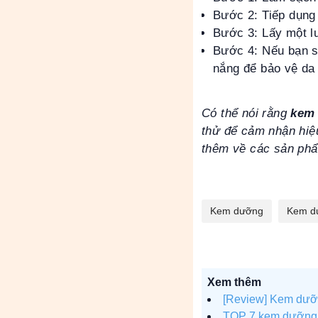
Bước 2: Tiếp dụng
Bước 3: Lấy một l
Bước 4: Nếu bạn 
nắng để bảo vệ da 
Có thể nói rằng
kem
thử để cảm nhận hiệ
thêm về các sản ph
Kem dưỡng
Kem d
Xem thêm
[Review] Kem dưỡ
TOP 7 kem dưỡng ẩ