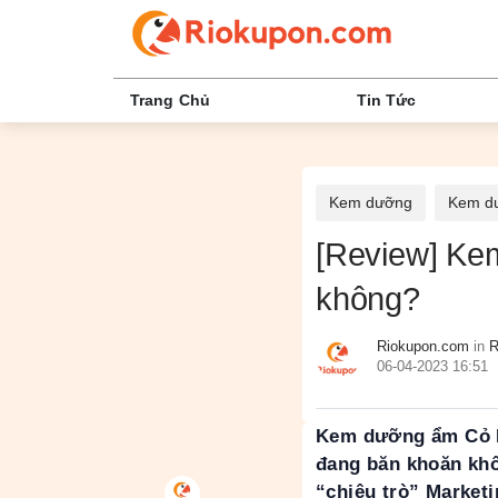
Trang Chủ
Tin Tức
Kem dưỡng
Kem d
[Review] Ke
không?
Riokupon.com
in
R
06-04-2023 16:51
Kem dưỡng ẩm Cỏ Mề
đang băn khoăn khô
“chiêu trò” Market