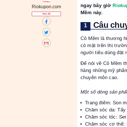
ngay bây giờ
Rioku
Riokupon.com
Mềm này.
Theo dõi
Câu chu
Cỏ Mềm là thương hi
có mặt trên thị trư
người tiêu dùng đặt 
Để nói về Cỏ Mềm th
hàng những mỹ phẩm 
chuyên môn cao.
Một số dòng sản ph
Trang điểm: Son m
Chăm sóc da: Tẩy t
Chăm sóc tóc: Seru
Chăm sóc cơ thể: 