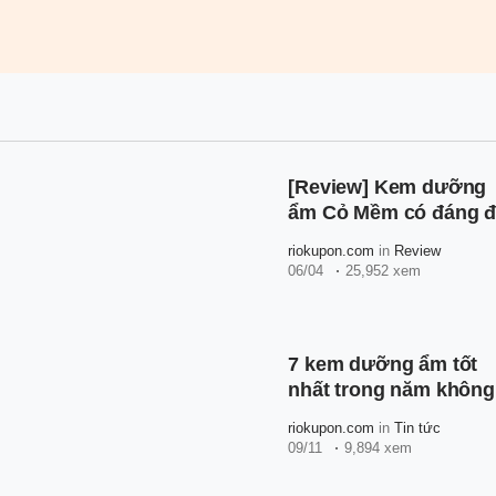
[Review] Kem dưỡng
ẩm Cỏ Mềm có đáng 
trải nghiệm không?
riokupon.com
in
Review
06/04
25,952 xem
7 kem dưỡng ẩm tốt
nhất trong năm không
nên bỏ qua
riokupon.com
in
Tin tức
09/11
9,894 xem