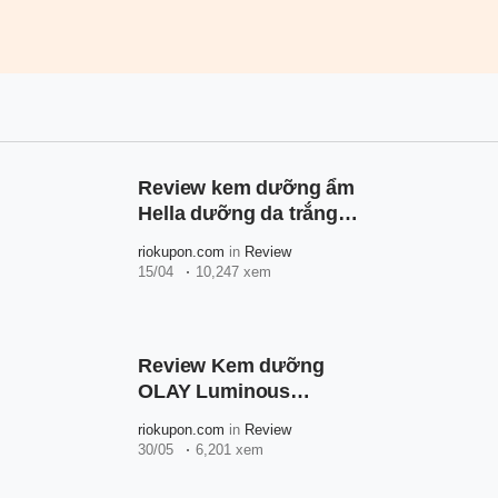
Review kem dưỡng ẩm
Hella dưỡng da trắng
hồng, ẩm mịn, hiệu quả
riokupon.com
in
Review
sau 7 ngày sử dụng
15/04
10,247 xem
Review Kem dưỡng
OLAY Luminous
Niacinamide & Vitamin
riokupon.com
in
Review
C
30/05
6,201 xem