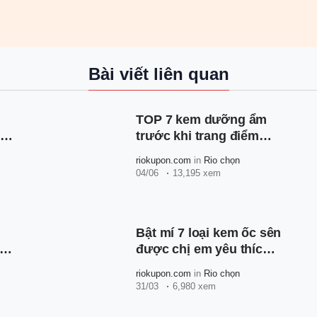
Bài viết liên quan
TOP 7 kem dưỡng ẩm
để
trước khi trang điểm
giúp da ngậm nước,
riokupon.com
in
Rio chọn
nền căng bóng mịn lì
04/06
13,195 xem
Bật mí 7 loại kem ốc sên
được chị em yêu thích
hiện nay
riokupon.com
in
Rio chọn
31/03
6,980 xem