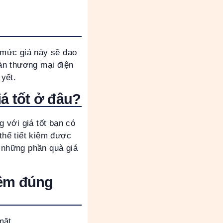
 mức giá này sẽ dao
àn thương mại điện
 yết.
 tốt ở đâu?
với giá tốt bạn có
thể tiết kiệm được
g những phần quà giá
ềm đúng
mặt