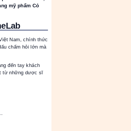
hàng mỹ phẩm Cỏ
meLab
Việt Nam, chính thức
dấu chấm hỏi lớn mà
ang đến tay khách
t từ những dược sĩ
..