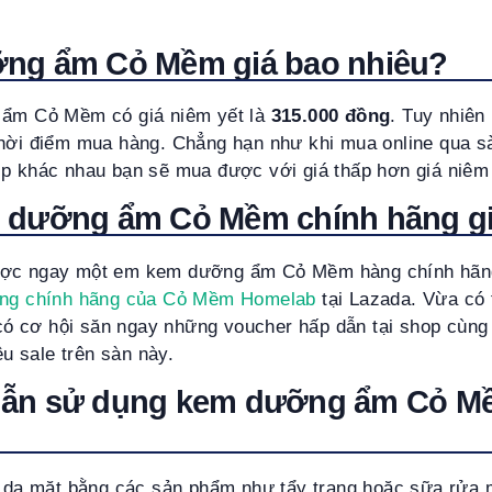
ng ẩm Cỏ Mềm giá bao nhiêu?
 ẩm Cỏ Mềm có giá niêm yết là
315.000 đồng
. Tuy nhiên
thời điểm mua hàng. Chẳng hạn như khi mua online qua s
ịp khác nhau bạn sẽ mua được với giá thấp hơn giá niêm
 dưỡng ẩm Cỏ Mềm chính hãng giá
ược ngay một em kem dưỡng ẩm Cỏ Mềm hàng chính hãng 
àng chính hãng của Cỏ Mềm Homelab
tại Lazada. Vừa có 
a có cơ hội săn ngay những voucher hấp dẫn tại shop cùn
iêu sale trên sàn này.
ẫn sử dụng kem dưỡng ẩm Cỏ M
da mặt bằng các sản phẩm như tẩy trang hoặc sữa rửa 