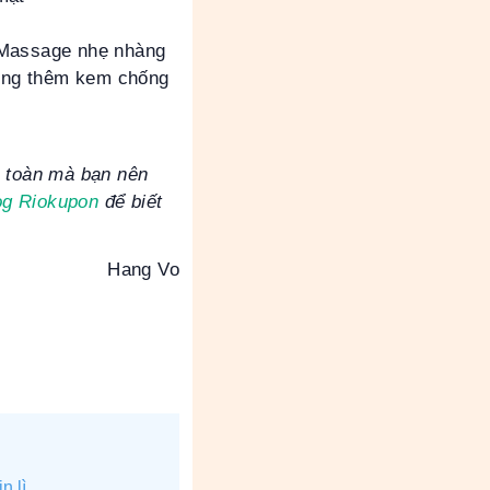
 Massage nhẹ nhàng
ụng thêm kem chống
n toàn mà bạn nên
og Riokupon
để biết
Hang Vo
n lì