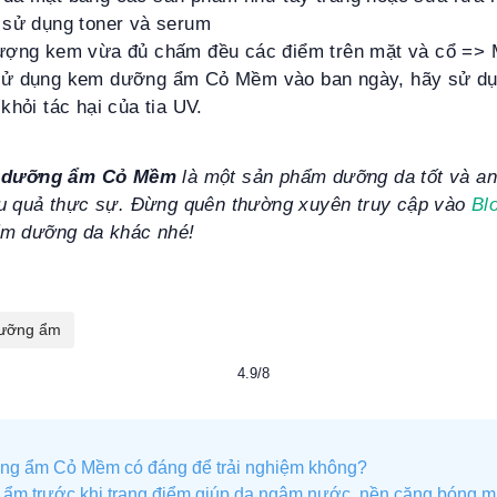
 sử dụng toner và serum
ượng kem vừa đủ chấm đều các điểm trên mặt và cổ =>
sử dụng kem dưỡng ẩm Cỏ Mềm vào ban ngày, hãy sử d
khỏi tác hại của tia UV.
 dưỡng ẩm Cỏ Mềm
là một sản phẩm dưỡng da tốt và a
u quả thực sự. Đừng quên thường xuyên truy cập vào
Bl
ẩm dưỡng da khác nhé!
ưỡng ẩm
4.9/8
ng ẩm Cỏ Mềm có đáng để trải nghiệm không?
m trước khi trang điểm giúp da ngậm nước, nền căng bóng mị