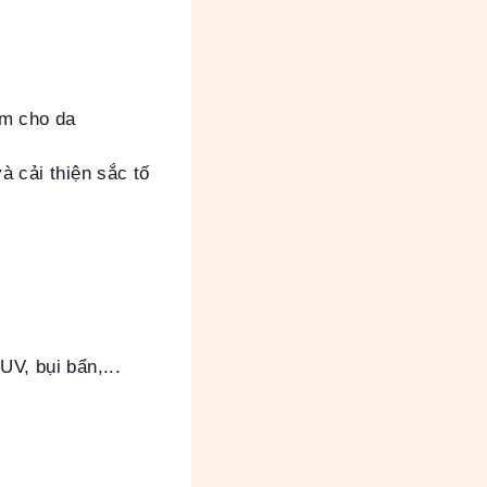
ẩm cho da
à cải thiện sắc tố
V, bụi bẩn,...