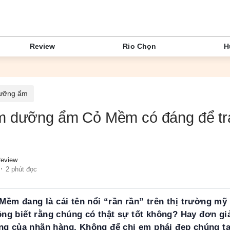
Review
Rio Chọn
H
ưỡng ẩm
m dưỡng ẩm Cỏ Mềm có đáng để tr
eview
2 phút đọc
m đang là cái tên nổi “rần rần” trên thị trường m
ng biết rằng chúng có thật sự tốt không? Hay đơn gi
ing của nhãn hàng. Không để chị em phái đẹp chúng ta