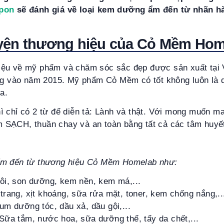
pon
sẽ đánh giá về loại kem dưỡng ẩm đến từ nhãn 
yện thương hiệu của Cỏ Mềm Ho
ệu về mỹ phẩm và chăm sóc sắc đẹp được sản xuất tại 
ờng vào năm 2015. Mỹ phẩm Cỏ Mềm có tốt không luôn là 
ra.
ì chỉ có 2 từ để diễn tả: Lành và thật. Với mong muốn m
SẠCH, thuần chay và an toàn bằng tất cả các tâm huyế
ẩm đến từ thương hiệu Cỏ Mềm Homelab như:
ôi, son dưỡng, kem nền, kem má,...
rang, xịt khoáng, sữa rửa mặt, toner, kem chống nắng,..
m dưỡng tóc, dầu xả, dầu gội,...
Sữa tắm, nước hoa, sữa dưỡng thể, tẩy da chết,...