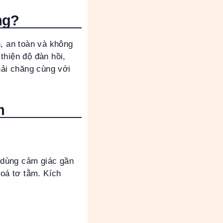
ng?
, an toàn và không
thiện độ đàn hồi,
ải chăng cùng với
m
 dùng cảm giác gần
hoá tơ tằm. Kích