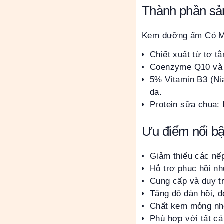
Thành phần s
Kem dưỡng ẩm Cỏ Mềm
Chiết xuất từ tơ t
Coenzyme Q10 và 
5% Vitamin B3 (Nia
da.
Protein sữa chua:
Ưu điểm nổi bậ
Giảm thiểu các nếp
Hỗ trợ phục hồi nh
Cung cấp và duy t
Tăng độ đàn hồi, 
Chất kem mỏng nhẹ
Phù hợp với tất cả