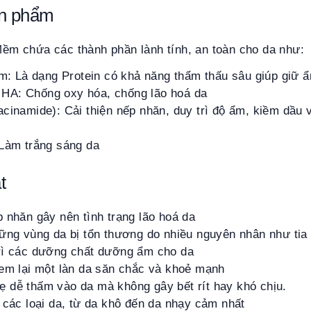
ản phẩm
 chứa các thành phần lành tính, an toàn cho da như:
ằm: Là dạng Protein có khả năng thẩm thấu sâu giúp giữ 
HA: Chống oxy hóa, chống lão hoá da
cinamide): Cải thiện nếp nhăn, duy trì độ ẩm, kiềm dầu v
 Làm trắng sáng da
t
 nhăn gây nên tình trạng lão hoá da
ững vùng da bị tổn thương do nhiều nguyên nhân như tia U
rì các dưỡng chất dưỡng ẩm cho da
đem lại một làn da săn chắc và khoẻ mạnh
 dễ thấm vào da mà không gây bết rít hay khó chịu.
 các loại da, từ da khô đến da nhạy cảm nhất