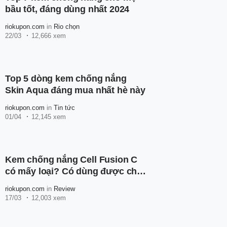
bầu tốt, đáng dùng nhất 2024
riokupon.com
in
Rio chọn
22/03
12,666 xem
Top 5 dòng kem chống nắng
Skin Aqua đáng mua nhất hè này
riokupon.com
in
Tin tức
01/04
12,145 xem
Kem chống nắng Cell Fusion C
có mấy loại? Có dùng được cho
bà bầu không?
riokupon.com
in
Review
17/03
12,003 xem