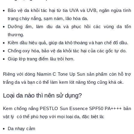
Bảo vệ da khỏi tác hại từ tia UVA và UVB, ngăn ngừa tình
trạng cháy nắng, sạm nám, lão hóa da.
Dưỡng ẩm, làm dịu da và phục hồi các vùng da tổn
thương.
Kiềm dầu hiệu quả, giúp da khô thoáng và hạn chế đổ dầu.
Chống oxy hóa, bảo vệ da khỏi tác hại của các gốc tự do.
Giúp lớp trang điểm lâu trôi hơn.
Riêng với dòng Niamin C Tone Up Sun sản phẩm còn hỗ trợ
trắng da và bạn có thể làm kem lót nâng tông cũng khá ok.
Loại da nào thì nên sử dụng?
Kem chống nắng PESTLO Sun Essence SPF50 PA++++ bản
vật lý có thể phù hợp với mọi loại da, đặc biệt là:
Da nhạy cảm