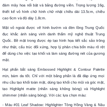
đám mây hoa nổi bật và bảng đường viền
. Trọng lượng 16g,
thiết kế vỏ hình chữ hình chữ nhật chiều dài 13.5cm, chiều
cao 6cm và độ dày 1.8cm.
Mặt vỏ ngoài được vẽ hình bướm và đèn lồng Trung Quốc
đục khắc ánh sáng vinh danh thẩm mỹ nghệ thuật Trung
Quốc. Bề mặt trong được ép tạo hình họa tiết sắc sảo trông
như thật, cấu trúc đối xứng, hợp lý phân chia bốn màu rõ rệt
để dùng cho việc tạo khối và làm sáng đường nét của gương
mặt.
Hạt phấn bắt sáng
Embossed Highlight & Contour Palette
mịn, bám da tốt. Chỉ với một bảng phấn là đã đáp ứng mọi
nhu cầu tạo khối toàn mặt, dùng tạo khối cho mũi và góc mặt,
tạo Highlight matte (nhấn sáng không bóng) và Highlight
shimmer (nhấn sáng bóng). Với các lựa chọn màu:
- Màu #01 Leaf Shadow: Highlighter Tông Hồng Vàng & Nâu