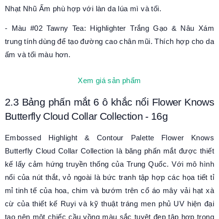
Nhạt Nhũ Ấm phù hợp với làn da lúa mì và tối.
- Màu #02 Tawny Tea: Highlighter Trắng Gạo & Nâu Xám
trung tính dùng để tạo đường cao chân mũi. Thích hợp cho da
ấm và tối màu hơn.
Xem giá sản phẩm
2.3
Bảng phấn mắt 6 ô khắc nổi Flower Knows
Butterfly Cloud Collar Collection
-
16g
Embossed Highlight & Contour Palette Flower Knows
Butterfly Cloud Collar Collection là băng phấn mắt
được thiết
kế l
ấy cảm hứng truyền thống của Trung Quốc.
Với m
ô hình
nổi của nút thắt,
vỏ ngoài là
bức tranh
t
ập hợp các họa tiết tỉ
mỉ tinh tế của hoa, chim và bướm trên cổ áo mây
vải hạt xà
cừ
của thiết kế Ruyi
và
kỹ thuật tráng men phủ UV
hiện đại
tạo nên một chiếc cầu vồng màu sắc tuyệt đẹp tập hợp trong