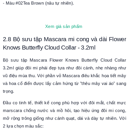
- Màu
#02Tea Brown (nâu tự nhiên)
.
Xem giá sản phẩm
2.8 B
ộ sưu tập Mascara
mi cong và dài
Flower
Knows Butterfly Cloud Collar
-
3.2ml
Bộ sưu tập Mascara Flower Knows Butterfly Cloud Collar
3.2ml
giúp đôi mi phái đẹp tựa như
đôi cánh, nhẹ nhàng
như
vũ điệu mùa thu.
Với phần vỏ Mascara điêu khắc họa tiết mây
và hoa cổ điển được lấy cảm hứng từ "thêu mây vai áo" sang
trọng.
Đầu cọ tinh tế, thiết kế cong phù hợp với đôi mắt, chất mực
marscara chống nước và mồ hôi, tạo hiệu ứng đôi mi cong,
mở rộng trông giống như cánh quạt, dài và dày tự nhiên. Với
2 lựa chọn màu sắc: