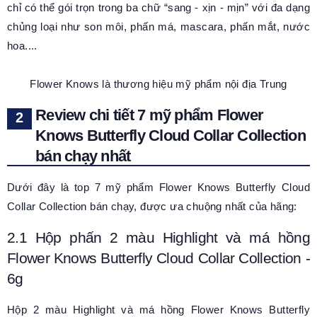
chỉ có thể gói trọn trong ba chữ “sang - xịn - mịn” với đa dạng
chủng loại như son môi, phấn má, mascara, phấn mắt, nước
hoa....
Flower Knows là thương hiệu mỹ phẩm nội địa Trung
Review chi tiết 7 mỹ phẩm Flower
Knows Butterfly Cloud Collar Collection
bán chạy nhất
Dưới đây là top 7 mỹ phẩm
Flower Knows Butterfly Cloud
Collar Collection
bán chạy, được ưa chuộng nhất của hãng:
2.1
Hộp
p
hấn 2
m
àu Highlight và
m
á
h
ồng
Flower Knows Butterfly Cloud Collar Collection
-
6g
Hộp 2
m
àu Highlight và
m
á
h
ồng Flower Knows Butterfly