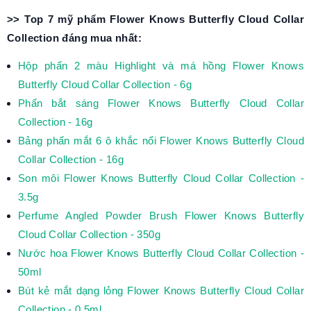
>> Top 7 mỹ phẩm
Flower Knows Butterfly Cloud Collar
Collection
đáng mua nhất:
Hộp
p
hấn 2
m
àu Highlight và
m
á
h
ồng Flower Knows
Butterfly Cloud Collar Collection
-
6g
Phấn bắt sáng Flower Knows Butterfly Cloud Collar
Collection
-
16g
Bảng phấn mắt 6 ô khắc nổi Flower Knows Butterfly Cloud
Collar Collection - 16g
Son môi Flower Knows Butterfly Cloud Collar Collection
-
3.5g
Perfume Angled Powder Brush Flower Knows Butterfly
Cloud Collar Collection
- 350g
Nước hoa Flower Knows Butterfly Cloud Collar Collection -
50ml
Bút kẻ mắt dạng lỏng Flower Knows Butterfly Cloud Collar
Collection
- 0.5ml