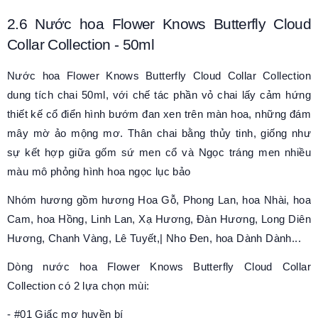
2.6
Nước hoa Flower Knows Butterfly Cloud
Collar Collection
- 50ml
Nước hoa Flower Knows Butterfly Cloud Collar Collection
dung tích chai 50ml, với chế tác phần vỏ chai lấy cảm hứng
thiết kế cổ điển hình bướm đan xen trên màn hoa, những đám
mây mờ ảo mộng mơ. Thân chai bằng thủy tinh, giống như
sự kết hợp giữa gốm sứ men cổ và Ngọc tráng men nhiều
màu mô phỏng hình hoa ngọc lục bảo
Nhóm hương gồm hương Hoa Gỗ, Phong Lan, hoa Nhài, hoa
Cam, hoa Hồng, Linh Lan, Xạ Hương, Đàn Hương, Long Diên
Hương, Chanh Vàng, Lê Tuyết,| Nho Đen, hoa Dành Dành...
Dòng nước hoa Flower Knows Butterfly Cloud Collar
Collection có 2 lựa chọn mùi:
- #
01 Giấc mơ huyền bí