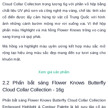
Cloud Collar Collection
trọng lượng 6g với phần vỏ hộp bằng
chất liệu UV phủ sơn và công nghệ mạ vàng
, chế tác
tinh xảo
cổ điển được l
ấy cảm hứng từ vật cổ Trung Quốc
với hình
ảnh n
hững cánh bướm mộng mơ rơi xuống vai
. Vì thế hộp
phấn màu Highlight và má hồng Flower Knows trông vo cùng
sang trọng và quý phái.
Má hồng và highlight màu uyên ương kết hợp màu sắc mở
rộng tạo hiệu ứng màu sắc đẹp mang đến sự tươi sáng cho
khuôn mặt.
Xem giá sản phẩm
2.2
Phấn
b
ắt
s
áng Flower Knows Butterfly
Cloud Collar Collection
-
16g
Phấn bắt sáng
Flower Knows Butterfly Cloud Collar Collection
Embossed Highlight & Contour Palette
là b
ộ sưu tập cổ áo