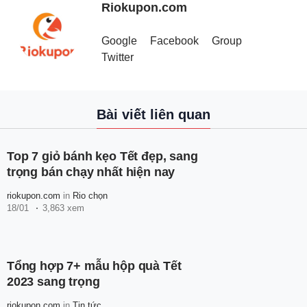
Riokupon.com
Google
Facebook
Group
Twitter
Bài viết liên quan
Top 7 giỏ bánh kẹo Tết đẹp, sang
trọng bán chạy nhất hiện nay
riokupon.com
in
Rio chọn
18/01
3,863 xem
Tổng hợp 7+ mẫu hộp quà Tết
2023 sang trọng
riokupon.com
in
Tin tức