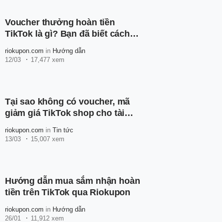
Voucher thưởng hoàn tiền
TikTok là gì? Bạn đã biết cách
sử dụng chưa?
riokupon.com
in
Hướng dẫn
12/03
17,477 xem
Tại sao không có voucher, mã
giảm giá TikTok shop cho tài
khoản của bạn?
riokupon.com
in
Tin tức
13/03
15,007 xem
Hướng dẫn mua sắm nhận hoàn
tiền trên TikTok qua Riokupon
riokupon.com
in
Hướng dẫn
26/01
11,912 xem