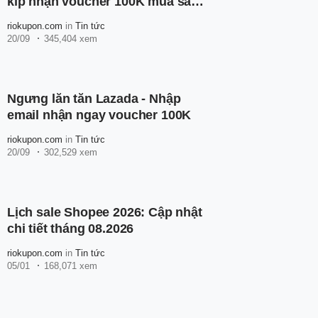
kíp nhận voucher 100K mua sắm
thả ga
riokupon.com
in
Tin tức
20/09
345,404 xem
Ngưng lăn tăn Lazada - Nhập
email nhận ngay voucher 100K
riokupon.com
in
Tin tức
20/09
302,529 xem
Lịch sale Shopee 2026: Cập nhật
chi tiết tháng 08.2026
riokupon.com
in
Tin tức
05/01
168,071 xem