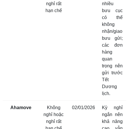
nghỉ rất
nhiều
hạn chế
bưu cục
có thể
không
nhận/giao
bưu gửi;
các đơn
hàng
quan
trọng nên
gửi trước
Tết
Dương
lịch.
Ahamove
Không
02/01/2026
Kỳ nghỉ
nghỉ hoặc
ngắn nên
nghỉ rất
khả năng
hạn chế
cao vẫn