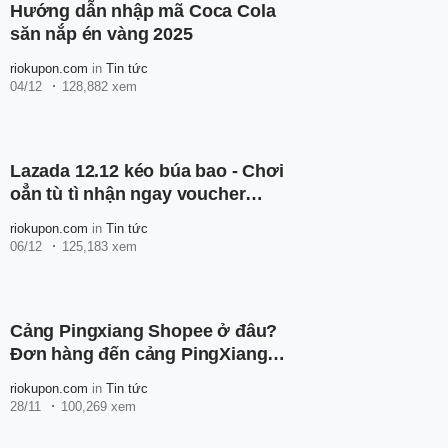
Hướng dẫn nhập mã Coca Cola
săn nắp én vàng 2025
riokupon.com
in
Tin tức
04/12
128,882 xem
Lazada 12.12 kéo búa bao - Chơi
oẳn tù tì nhận ngay voucher
100K
riokupon.com
in
Tin tức
06/12
125,183 xem
Cảng Pingxiang Shopee ở đâu?
Đơn hàng đến cảng PingXiang
thì bao lâu nhận được hàng?
riokupon.com
in
Tin tức
28/11
100,269 xem