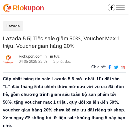
Rio
kupon
Lazada
Lazada 5.5| Tiệc sale giảm 50%, Voucher Max 1
triệu, Voucher gian hàng 20%
Riokupon.com
in
Tin tức
04-05-2025 23:37
3 phút đọc
Chia sẻ:
Cập nhật bảng tin sale Lazada 5.5 mới nhất. Ưu đãi sàn
“L” đầu tháng 5 đã chính thức mở cửa với vô ưu đãi đón
hè, gồm chương trình giảm sâu toàn bộ sản phẩm tới
50%, tặng voucher max 1 triệu, quy đổi xu lên đến 50%,
voucher gian hàng 20% chưa kể các ưu đãi riêng từ shop.
Xem ngay để không bỏ lỡ tiệc sale khủng tháng 5 này bạn
nhé.