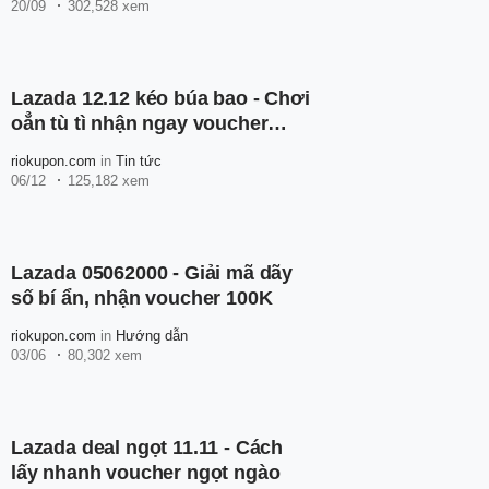
20/09
302,528 xem
Lazada 12.12 kéo búa bao - Chơi
oẳn tù tì nhận ngay voucher
100K
riokupon.com
in
Tin tức
06/12
125,182 xem
Lazada 05062000 - Giải mã dãy
số bí ẩn, nhận voucher 100K
riokupon.com
in
Hướng dẫn
03/06
80,302 xem
Lazada deal ngọt 11.11 - Cách
lấy nhanh voucher ngọt ngào