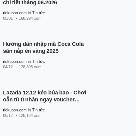
chi tiết tháng 08.2026
riokupon.com
in
Tin tức
05/01
168,294 xem
Hướng dẫn nhập mã Coca Cola
săn nắp én vàng 2025
riokupon.com
in
Tin tức
04/12
128,898 xem
Lazada 12.12 kéo búa bao - Chơi
oẳn tù tì nhận ngay voucher
100K
riokupon.com
in
Tin tức
06/12
125,184 xem