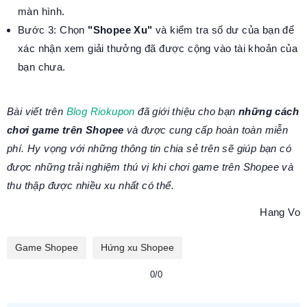
màn hình.
Bước 3: Chọn
"Shopee Xu"
và kiểm tra số dư của bạn để
xác nhận xem giải thưởng đã được cộng vào tài khoản của
bạn chưa.
Bài viết trên
Blog Riokupon
đã giới thiệu cho bạn
những cách
chơi game trên Shopee
và được cung cấp hoàn toàn miễn
phí. Hy vọng với những thông tin chia sẻ trên sẽ giúp bạn có
được những trải nghiệm thú vị khi chơi game trên Shopee và
thu thập được nhiều xu nhất có thể.
Hang Vo
Game Shopee
Hứng xu Shopee
0/0