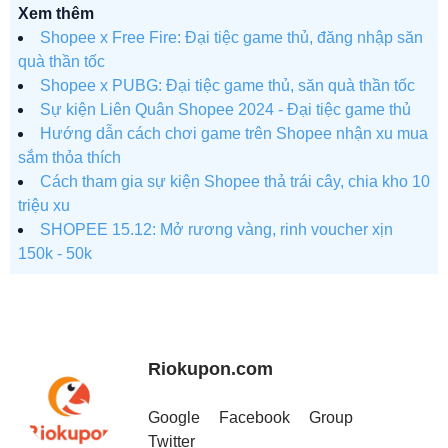
Xem thêm
Shopee x Free Fire: Đại tiệc game thủ, đăng nhập săn
quà thần tốc
Shopee x PUBG: Đại tiệc game thủ, săn quà thần tốc
Sự kiện Liên Quân Shopee 2024 - Đại tiệc game thủ
Hướng dẫn cách chơi game trên Shopee nhận xu mua
sắm thỏa thích
Cách tham gia sự kiện Shopee thả trái cây, chia kho 10
triệu xu
SHOPEE 15.12: Mở rương vàng, rinh voucher xịn
150k - 50k
Riokupon.com
Google
Facebook
Group
Twitter