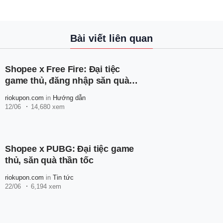
Bài viết liên quan
Shopee x Free Fire: Đại tiệc
game thủ, đăng nhập săn quà
thần tốc
riokupon.com
in
Hướng dẫn
12/06
14,680 xem
Shopee x PUBG: Đại tiệc game
thủ, săn quà thần tốc
riokupon.com
in
Tin tức
22/06
6,194 xem