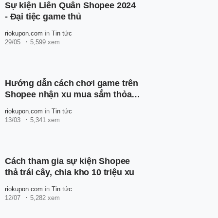
Sự kiện Liên Quân Shopee 2024
- Đại tiệc game thủ
riokupon.com
in
Tin tức
29/05
5,599 xem
Hướng dẫn cách chơi game trên
Shopee nhận xu mua sắm thỏa
thích
riokupon.com
in
Tin tức
13/03
5,341 xem
Cách tham gia sự kiện Shopee
thả trái cây, chia kho 10 triệu xu
riokupon.com
in
Tin tức
12/07
5,282 xem