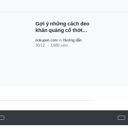
Gợi ý những cách đeo
khăn quàng cổ thời
trang và đơn giản
riokupon.com
in
Hướng dẫn
30/12
1,680 xem