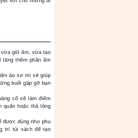
uyệt vời cho những ai
 vừa giữ ấm, vừa tạo
để tăng thêm phần ấm
ện áo sơ mi sẽ giúp
hững buổi gặp gỡ bạn
quàng cổ sẽ làm điểm
n quấn hoặc thả lỏng
ể được dùng như phụ
 trí túi xách để tạo