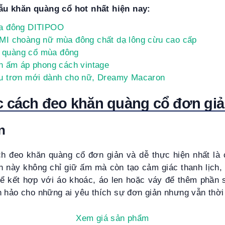
u khăn quàng cổ hot nhất hiện nay:
a đông DITIPOO
MI choàng nữ mùa đông chất dạ lông cừu cao cấp
uàng cổ mùa đông
n ấm áp phong cách vintage
u trơn mới dành cho nữ, Dreamy Macaron
c cách đeo khăn quàng cổ đơn giản
n
h đeo khăn quàng cổ đơn giản và dễ thực hiện nhất là
n này không chỉ giữ ấm mà còn tạo cảm giác thanh lịch,
ể kết hợp với áo khoác, áo len hoặc váy để thêm phần s
 hảo cho những ai yêu thích sự đơn giản nhưng vẫn thời 
Xem giá sản phẩm