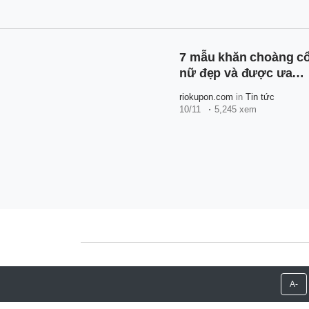
7 mẫu khăn choàng c
nữ đẹp và được ưa
chuộng nhất hiện nay
riokupon.com
in
Tin tức
10/11
5,245 xem
Copyright 2026 Riokupon.com
A-