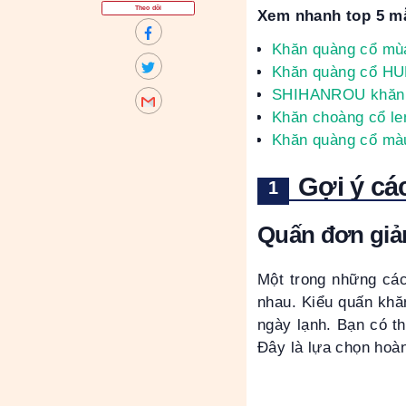
Theo dõi
Xem nhanh top 5 mẫ
Khăn quàng cổ mù
Khăn quàng cổ HU
SHIHANROU khăn q
Khăn choàng cổ le
Khăn quàng cổ mà
Gợi ý cá
Quấn đơn giả
Một trong những các
nhau. Kiểu quấn khă
ngày lạnh. Bạn có th
Đây là lựa chọn hoàn