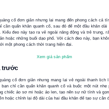
uàng cổ đơn giản nhưng lại mang đến phong cách cá tín
hỉ cần quấn khăn quanh cổ, sau đó để một đầu khăn dài 
 Kiểu đeo này tạo ra vẻ ngoài năng động và trẻ trung, 
iản hoặc những buổi dạo phố. Với cách đeo này, bạn khôn
ới một phong cách thời trang hiện đại.
Xem giá sản phẩm
 trước
uàng cổ đơn giản nhưng mang lại vẻ ngoài thanh lịch l
, bạn chỉ cần quấn khăn quanh cổ và buộc một nút nhẹ 
g chiếc áo sơ mi hoặc áo len, tạo nên sự nữ tính và gọ
ên hoặc chỉnh lại độ dài của hai đầu khăn để tạo sự cân đ