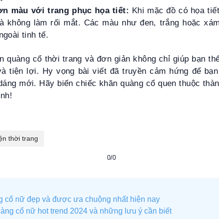
n màu với trang phục họa tiết:
Khi mặc đồ có họa tiế
à không làm rối mắt. Các màu như đen, trắng hoặc xám
ngoài tinh tế.
 quàng cổ thời trang và đơn giản không chỉ giúp bạn thể
à tiện lợi. Hy vọng bài viết đã truyền cảm hứng để bạ
dáng mới. Hãy biến chiếc khăn quàng cổ quen thuộc thàn
ình!
ện thời trang
0/0
 cổ nữ đẹp và được ưa chuộng nhất hiện nay
àng cổ nữ hot trend 2024 và những lưu ý cần biết