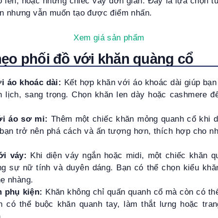
o len, hoặc những chiếc váy đơn giản. Đây là lựa chọn t
ản nhưng vẫn muốn tạo được điểm nhấn.
Xem giá sản phẩm
ẹo phối đồ với khăn quàng cổ
i áo khoác dài:
Kết hợp khăn với áo khoác dài giúp bạn
h lịch, sang trọng. Chọn khăn len dày hoặc cashmere 
i áo sơ mi:
Thêm một chiếc khăn mỏng quanh cổ khi di
 bạn trở nên phá cách và ấn tượng hơn, thích hợp cho n
ới váy:
Khi diện váy ngắn hoặc midi, một chiếc khăn 
ăng sự nữ tính và duyên dáng. Bạn có thể chọn kiểu khă
hẹ nhàng.
 phụ kiện:
Khăn không chỉ quấn quanh cổ mà còn có th
n có thể buộc khăn quanh tay, làm thắt lưng hoặc trang
.