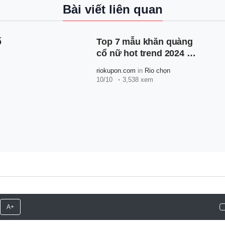
Bài viết liên quan
ổ
Top 7 mẫu khăn quàng
cổ nữ hot trend 2024 và
những lưu ý cần biết
riokupon.com
in
Rio chọn
10/10
3,538 xem
A+