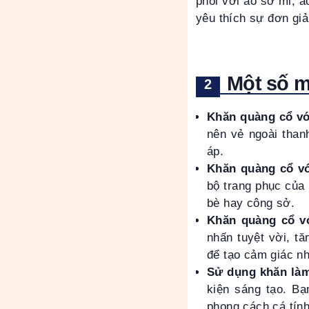
phối với áo sơ mi, á
yêu thích sự đơn gi
Một số m
Khăn quàng cổ vớ
nên vẻ ngoài than
áp.
Khăn quàng cổ vớ
bộ trang phục của
bè hay công sở.
Khăn quàng cổ v
nhấn tuyệt vời, t
để tạo cảm giác n
Sử dụng khăn làm
kiện sáng tạo. Bạ
phong cách cá tính