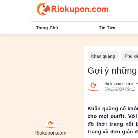
Trang Chủ
Tin Tức
Khăn quàng
Phụ ki
Gợi ý những 
Riokupon.com
in
H
30-12-2024 09:12
Khăn quàng cổ khôn
cho mọi outfit. Vớ
đồ thời trang nổi
trang và đơn giản 
Riokupon.com