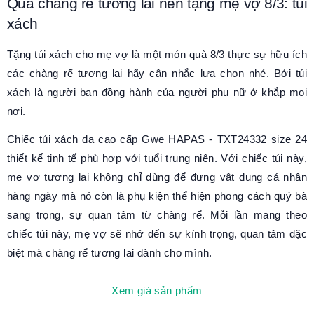
Quà chàng rể tương lai nên tặng mẹ vợ 8/3: túi
xách
Tặng túi xách cho mẹ vợ là một món quà 8/3 thực sự hữu ích
các chàng rể tương lai hãy cân nhắc lựa chọn nhé. Bởi túi
xách là người bạn đồng hành của người phụ nữ ở khắp mọi
nơi.
Chiếc túi xách da cao cấp Gwe HAPAS - TXT24332 size 24
thiết kế tinh tế phù hợp với tuổi trung niên. Với chiếc túi này,
mẹ vợ tương lai không chỉ dùng để đựng vật dụng cá nhân
hàng ngày mà nó còn là phụ kiện thể hiện phong cách quý bà
sang trọng, sự quan tâm từ chàng rể. Mỗi lần mang theo
chiếc túi này, mẹ vợ sẽ nhớ đến sự kính trọng, quan tâm đặc
biệt mà chàng rể tương lai dành cho mình.
Xem giá sản phẩm