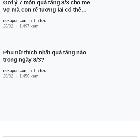
Gợi ý 7 món quà tặng 8/3 cho mẹ
vợ mà con rể tương lai có thể
tham khảo
riokupon.com
in
Tin tức
28/02
1,497 xem
Phụ nữ thích nhất quà tặng nào
trong ngày 8/3?
riokupon.com
in
Tin tức
26/02
1,456 xem