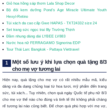
Giỏ hoa hồng sáp thơm Lala Shop Decor
Bộ đôi kem dưỡng Pond's Age Miracle Ultimate Youth
Hexyl-Retino
Túi xách da cao cấp Gwe HAPAS - TXT24332 size 24
Set trang sức ngọc trai 8ly Trường Thịnh
Đầm nhung dáng dài LYBEE LV883
Nước hoa nữ FERRAGAMO Signorina EDP
Tour Thái Lan: Bangkok - Pattaya Viettravel
Một số lưu ý khi lựa chọn quà tặng 8/3
cho mẹ vợ tương lai
Hiện nay, quà tặng cho mẹ vợ có rất nhiều mẫu mã, kiểu
dáng và đa dạng chủng loại từ hoa tươi, mỹ phẩm đến trang
sức, túi xách... Tuy nhiên, chọn quà ngày Quốc tế phụ nữ 8/3
cho mẹ vợ thế nào cho đúng và tinh tế thì không phải chàng
rể tương lai nào cũng biết. Để chọn quà phù hợp với mẹ vợ,