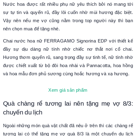
Nước hoa được rất nhiều phụ nữ yêu thích bởi nó mang tới
sự tự tin và quyến rũ, đầy lôi cuốn nhờ mùi hương đặc biệt.
Vậy nên nếu mẹ vợ cũng nằm trong top người này thì bạn
nên chọn mua để tặng nhé.
Chai nước hoa nữ FERRAGAMO Signorina EDP với thiết kế
đầy sự dịu dàng nữ tính nhờ chiếc nơ thắt nơi cổ chai.
Hương thơm quyến rũ, sang trọng đầy sự tinh tế, nữ tính nhờ
được chiết xuất từ bộ đôi hoa nhài và Pannacotta, hoa hồng
và hoa mẫu đơn phủ sương cùng hoắc hương và xạ hương.
Xem giá sản phẩm
Quà chàng rể tương lai nên tặng mẹ vợ 8/3:
chuyến du lịch
Ngoài những món quà vật chất đã nêu ở trên thì các chàng rể
tương lai có thể tặng mẹ vợ quà 8/3 là một chuyến du lịch