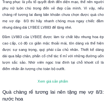
Trang phục là yếu tố quyết định đến diện mạo, thế nên người
phụ nữ luôn chú trọng đến vẻ đẹp của mình. Vì vậy, nếu
chàng rể tương lai đang băn khoăn chưa chọn được quà cho
mẹ vợ dịp 8/3 thì hãy nhanh chóng mua ngay chiếc đầm
nhung dáng dài LYBEE LV883 để tặng nhé.
Đầm LV883 của LYBEE được làm từ chất liệu nhung hoa ép
cao cấp, có độ co giãn mặc thoải mái, tôn dáng và thể hiện
được sự sang trọng, quý phái của chủ nhân. Thiết kế dáng
dài qua bắp chân, phẩn cổ chế tác tỉ mỉ với những đường uốn
lượn sắc sảo. Nhờ viên ngọc trai đính tại chỗ khoét cổ là
điểm nhấn ấn tượng cho toàn bộ outfit.
Xem giá sản phẩm
Quà chàng rể tương lai nên tặng mẹ vợ 8/3:
nước hoa