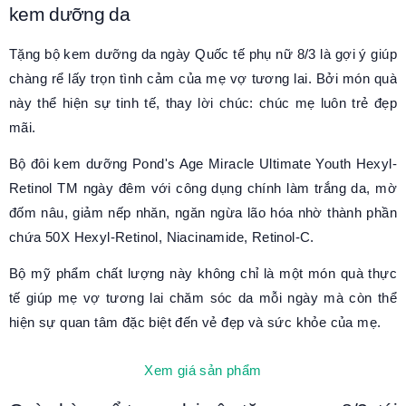
kem dưỡng da
Tặng bộ kem dưỡng da ngày Quốc tế phụ nữ 8/3 là gợi ý giúp
chàng rể lấy trọn tình cảm của mẹ vợ tương lai. Bởi món quà
này thể hiện sự tinh tế, thay lời chúc: chúc mẹ luôn trẻ đẹp
mãi.
Bộ đôi kem dưỡng Pond's Age Miracle Ultimate Youth Hexyl-
Retinol TM ngày đêm với công dụng chính làm trắng da, mờ
đốm nâu, giảm nếp nhăn, ngăn ngừa lão hóa nhờ thành phần
chứa 50X Hexyl-Retinol, Niacinamide, Retinol-C.
Bộ mỹ phẩm chất lượng này không chỉ là một món quà thực
tế giúp mẹ vợ tương lai chăm sóc da mỗi ngày mà còn thể
hiện sự quan tâm đặc biệt đến vẻ đẹp và sức khỏe của mẹ.
Xem giá sản phẩm