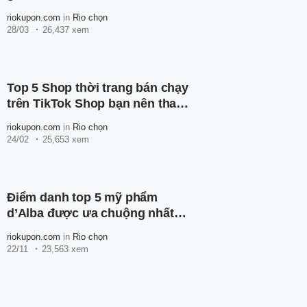
khỏe
riokupon.com
in
Rio chọn
28/03
26,437 xem
Top 5 Shop thời trang bán chạy
trên TikTok Shop bạn nên tham
khảo
riokupon.com
in
Rio chọn
24/02
25,653 xem
Điểm danh top 5 mỹ phẩm
d’Alba được ưa chuộng nhất
hiện nay
riokupon.com
in
Rio chọn
22/11
23,563 xem