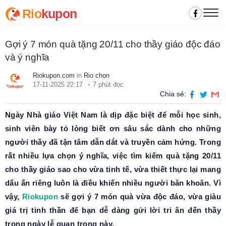
Rio
kupon
Gợi ý 7 món quà tặng 20/11 cho thầy giáo độc đáo
và ý nghĩa
Riokupon.com
in
Rio chọn
17-11-2025 22:17
7 phút đọc
Chia sẻ:
Ngày Nhà giáo Việt Nam là dịp đặc biệt để mỗi học sinh,
sinh viên bày tỏ lòng biết ơn sâu sắc dành cho những
người thầy đã tận tâm dẫn dắt và truyền cảm hứng. Trong
rất nhiều lựa chọn ý nghĩa, việc tìm kiếm quà tặng 20/11
cho thầy giáo sao cho vừa tinh tế, vừa thiết thực lại mang
dấu ấn riêng luôn là điều khiến nhiều người băn khoăn. Vì
vậy,
Riokupon
sẽ gợi ý 7 món quà vừa độc đáo, vừa giàu
giá trị tinh thần để bạn dễ dàng gửi lời tri ân đến thầy
trong ngày lễ quan trọng này.