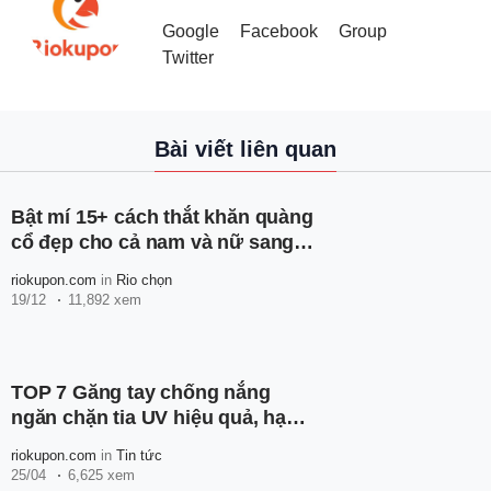
Google
Facebook
Group
Twitter
Bài viết liên quan
Bật mí 15+ cách thắt khăn quàng
cổ đẹp cho cả nam và nữ sang
xịn mịn
riokupon.com
in
Rio chọn
19/12
11,892 xem
TOP 7 Găng tay chống nắng
ngăn chặn tia UV hiệu quả, hạn
chế cháy da, đen sạm
riokupon.com
in
Tin tức
25/04
6,625 xem