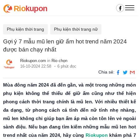
Rio
kupon
Phụ kiện thời trang
Phụ kiện thời trang nữ
Gợi ý 7 mẫu mũ len giữ ấm hot trend năm 2024
được bán chạy nhất
Riokupon.com
in
Rio chọn
16-10-2024 22:58
6 phút đọc
Chia sẻ:
Mùa đông năm 2024 đã đến gần, và một trong những món
phụ kiện không thể thiếu để giữ ấm cũng như thể hiện
phong cách thời trang chính là mũ len. Với nhiều thiết kế
đa dạng, từ phong cách cá tính đến nữ tính nhẹ nhàng,
mũ len không chỉ giúp bạn ấm áp mà còn tôn lên vẻ ngoài
sành điệu. Nếu bạn đang tìm kiếm những mẫu mũ len hot
trend nhất của năm 2024, hãy cùng
Riokupon
khám phá 7