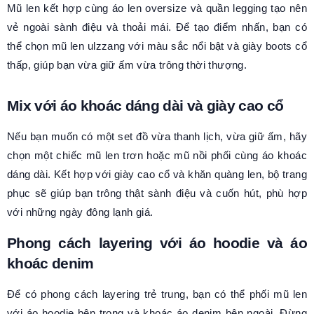
Mũ len kết hợp cùng áo len oversize và quần legging tạo nên
vẻ ngoài sành điệu và thoải mái. Để tạo điểm nhấn, bạn có
thể chọn mũ len ulzzang với màu sắc nổi bật và giày boots cổ
thấp, giúp bạn vừa giữ ấm vừa trông thời thượng.
Mix với áo khoác dáng dài và giày cao cổ
Nếu bạn muốn có một set đồ vừa thanh lịch, vừa giữ ấm, hãy
chọn một chiếc mũ len trơn hoặc mũ nồi phối cùng áo khoác
dáng dài. Kết hợp với giày cao cổ và khăn quàng len, bộ trang
phục sẽ giúp bạn trông thật sành điệu và cuốn hút, phù hợp
với những ngày đông lạnh giá.
Phong cách layering với áo hoodie và áo
khoác denim
Để có phong cách layering trẻ trung, bạn có thể phối mũ len
với áo hoodie bên trong và khoác áo denim bên ngoài. Đừng