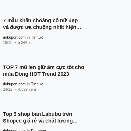
7 mẫu khăn choàng cổ nữ đẹp
và được ưa chuộng nhất hiện
nay
riokupon.com
in
Tin tức
10/11
5,244 xem
TOP 7 mũ len giữ ấm cực tốt cho
mùa Đông HOT Trend 2023
riokupon.com
in
Tin tức
24/12
4,599 xem
Top 5 shop bán Labubu trên
Shopee giá rẻ và chất lượng
nhất
riokupon.com
in
Rio chọn