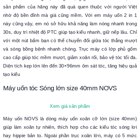
sản phẩm của hãng này đã quá quen thuộc với người Việt
nhờ độ bền đỉnh mà giá cũng mềm. Với em máy uốn 2 in 1
này cũng vậy, em nó sở hữu khả năng làm nóng nhanh trong
30s, duy trì nhiệt độ PTC giúp tạo kiểu nhanh, giữ nếp lâu. Chỉ
với một nút bấm bạn có thể chuyển đổi giữa tóc thẳng mượt
và sóng bồng bệnh nhanh chóng. Trục máy có lớp phủ gốm
cao cấp giúp tóc mềm mượt, giảm xoăn rối, bảo vệ tóc tối đa.
Diện tích kẹp lớn lên đến 30×96mm ôm sát tóc, tăng hiệu quả
tạo kiểu
Máy uốn tóc Sóng lớn size 40mm NOVS
Xem giá sản phẩm
Máy uốn NOVS là dòng máy uốn xoăn cỡ lớn (size 40mm)
giúp làm xoăn tự nhiên, thích hợp cho các kiểu tóc sóng lơi
hay hippie bản to. Ngoài phần trục xoăn lớn, máy có 5 mức