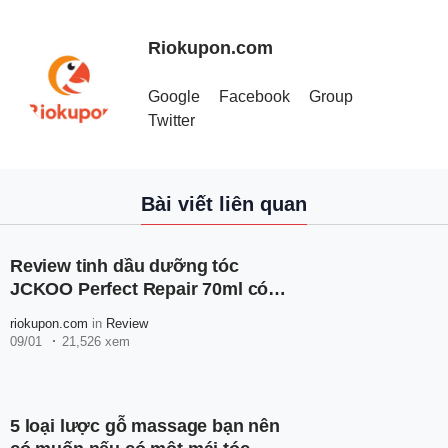
Riokupon.com
Google
Facebook
Group
Twitter
Bài viết liên quan
Review tinh dầu dưỡng tóc
JCKOO Perfect Repair 70ml có
thật sự làm mềm tóc, chắc khỏe,
riokupon.com
in
Review
bóng mượt???
09/01
21,526 xem
5 loại lược gỗ massage bạn nên