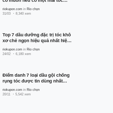
có muốn nếu có một mái tóc
bóng đẹp, chắc khỏe
riokupon.com
in
Rio chọn
31/03
8,340 xem
Top 7 dầu dưỡng đặc trị tóc khô
xơ chẻ ngọn hiệu quả nhất hiện
nay
riokupon.com
in
Rio chọn
24/02
6,180 xem
Điểm danh 7 loại dầu gội chống
rụng tóc được tin dùng nhất
hiện nay
riokupon.com
in
Rio chọn
20/11
5,542 xem