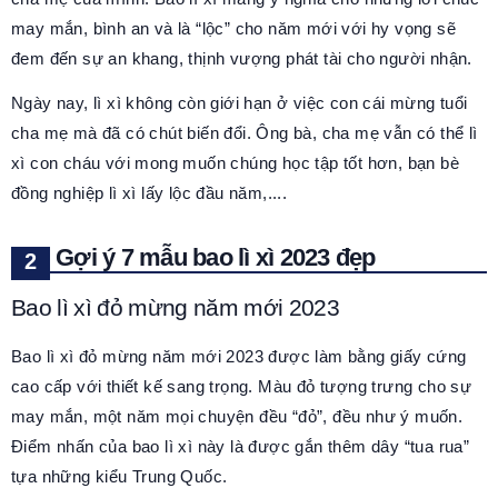
may mắn, bình an và là “lộc” cho năm mới với hy vọng sẽ
đem đến sự an khang, thịnh vượng phát tài cho người nhận.
Ngày nay, lì xì không còn giới hạn ở việc con cái mừng tuổi
cha mẹ mà đã có chút biến đổi. Ông bà, cha mẹ vẫn có thể lì
xì con cháu với mong muốn chúng học tập tốt hơn, bạn bè
đồng nghiệp lì xì lấy lộc đầu năm,....
Gợi ý 7 mẫu bao lì xì 2023 đẹp
Bao lì xì đỏ mừng năm mới 2023
Bao lì xì đỏ mừng năm mới 2023 được làm bằng giấy cứng
cao cấp với thiết kế sang trọng. Màu đỏ tượng trưng cho sự
may mắn, một năm mọi chuyện đều “đỏ”, đều như ý muốn.
Điểm nhấn của bao lì xì này là được gắn thêm dây “tua rua”
tựa những kiểu Trung Quốc.