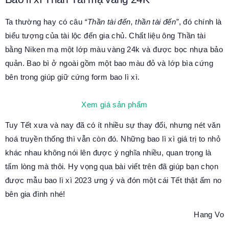
Ta thường hay có câu
“Thần tài đến, thần tài đến”
, đó chính là
biểu tượng của tài lộc đến gia chủ. Chất liệu ông Thần tài
bằng Niken mạ một lớp màu vàng 24k và được bọc nhựa bảo
quản. Bao bì ở ngoài gồm một bao màu đỏ và lớp bìa cứng
bên trong giúp giữ cứng form bao lì xì.
Xem giá sản phẩm
Tuy Tết xưa và nay đã có ít nhiều sự thay đổi, nhưng nét văn
hoá truyền thống thì vẫn còn đó. Những bao lì xì giá trị to nhỏ
khác nhau không nói lên được ý nghĩa nhiều, quan trọng là
tấm lòng mà thôi. Hy vọng qua bài viết trên đã giúp bạn chọn
được mẫu bao lì xì 2023 ưng ý và đón một cái Tết thật ấm no
bên gia đình nhé!
Hang Vo