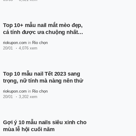
Top 10+ mẫu nail mắt mèo đẹp,
cá tính được ưa chuộng nhất
2023
riokupon.com
in
Rio chọn
20/01
4,076 xem
Top 10 mẫu nail Tết 2023 sang
trọng, nữ tính mà nàng nên thử
riokupon.com
in
Rio chọn
20/01
3,202 xem
Gợi ý 10 mẫu nails siêu xinh cho
mùa lễ hội cuối năm