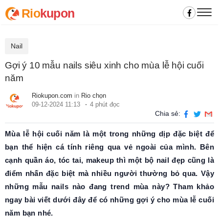
Rio
kupon
Nail
Gợi ý 10 mẫu nails siêu xinh cho mùa lễ hội cuối
năm
Riokupon.com
in
Rio chọn
09-12-2024 11:13
4 phút đọc
Chia sẻ:
Mùa lễ hội cuối năm là một trong những dịp đặc biệt để
bạn thể hiện cá tính riêng qua vẻ ngoài của mình. Bên
cạnh quần áo, tóc tai, makeup thì một bộ nail đẹp cũng là
điểm nhấn đặc biệt mà nhiều người thường bỏ qua. Vậy
những mẫu nails nào đang trend mùa này? Tham khảo
ngay bài viết dưới đây để có những gợi ý cho mùa lễ cuối
năm bạn nhé.