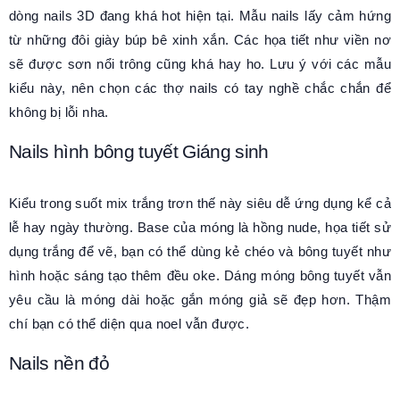
dòng nails 3D đang khá hot hiện tại. Mẫu nails lấy cảm hứng
từ những đôi giày búp bê xinh xắn. Các họa tiết như viền nơ
sẽ được sơn nổi trông cũng khá hay ho. Lưu ý với các mẫu
kiểu này, nên chọn các thợ nails có tay nghề chắc chắn để
không bị lỗi nha.
Nails hình bông tuyết Giáng sinh
Kiểu trong suốt mix trắng trơn thế này siêu dễ ứng dụng kể cả
lễ hay ngày thường. Base của móng là hồng nude, họa tiết sử
dụng trắng để vẽ, bạn có thể dùng kẻ chéo và bông tuyết như
hình hoặc sáng tạo thêm đều oke. Dáng móng bông tuyết vẫn
yêu cầu là móng dài hoặc gắn móng giả sẽ đẹp hơn. Thậm
chí bạn có thể diện qua noel vẫn được.
Nails nền đỏ