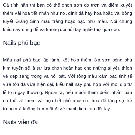
Cá tính hẳn thì bạn có thể chọn sơn đỏ trơn và điểm xuyết
thêm vài họa tiết nhấn như nơ, đính đá hay hoa hoặc vài bông
tuyết Giáng Sinh màu trắng hoặc bạc như mẫu. Nói chung
kiểu này cũng dễ và không đòi hỏi tay nghề thợ quá cao.
Nails phủ bạc
Mẫu nail phủ bạc lấp lánh, kết hợp thêm lớp sơn bóng phủ
kim tuyến sẽ là sự lựa chọn hoàn hảo cho những ai yêu thích
vẻ đẹp sang trọng và nổi bật. Với tông màu xám bạc tinh tế
vừa tôn da vừa hiện đại, kiểu nail này phù hợp với mọi dịp từ
lễ tới ngày thường. Ngoài ra, nếu muốn thêm điểm nhấn, bạn
có thể vẽ thêm vài họa tiết nhỏ như nơ, hoa để tăng sự trẻ
trung mà không làm mất đi vẻ thanh lịch của đôi tay.
Nails viền đá