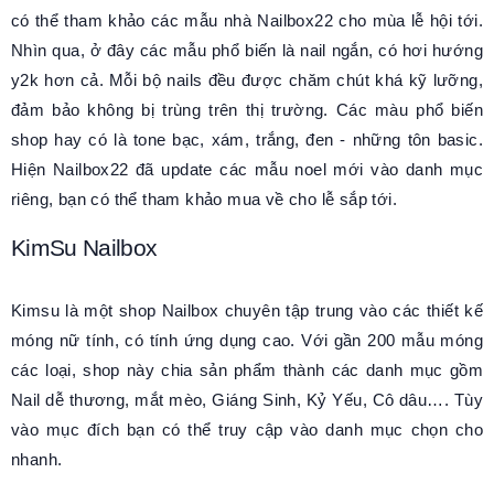
có thể tham khảo các mẫu nhà Nailbox22 cho mùa lễ hội tới.
Nhìn qua, ở đây các mẫu phổ biến là nail ngắn, có hơi hướng
y2k hơn cả. Mỗi bộ nails đều được chăm chút khá kỹ lưỡng,
đảm bảo không bị trùng trên thị trường. Các màu phổ biến
shop hay có là tone bạc, xám, trắng, đen - những tôn basic.
Hiện Nailbox22 đã update các mẫu noel mới vào danh mục
riêng, bạn có thể tham khảo mua về cho lễ sắp tới.
KimSu Nailbox
Kimsu là một shop Nailbox chuyên tập trung vào các thiết kế
móng nữ tính, có tính ứng dụng cao. Với gần 200 mẫu móng
các loại, shop này chia sản phẩm thành các danh mục gồm
Nail dễ thương, mắt mèo, Giáng Sinh, Kỷ Yếu, Cô dâu…. Tùy
vào mục đích bạn có thể truy cập vào danh mục chọn cho
nhanh.