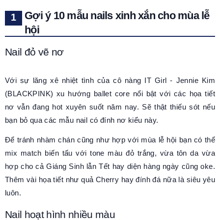
Gợi ý 10 mẫu nails xinh xắn cho mùa lễ
hội
Nail đỏ vẽ nơ
Với sự lăng xê nhiệt tình của cô nàng IT Girl - Jennie Kim
(BLACKPINK) xu hướng ballet core nổi bật với các họa tiết
nơ vẫn đang hot xuyên suốt năm nay. Sẽ thật thiếu sót nếu
bạn bỏ qua các mẫu nail có đính nơ kiểu này.
Để tránh nhàm chán cũng như hợp với mùa lễ hội bạn có thể
mix match biến tấu với tone màu đỏ trắng, vừa tôn da vừa
hợp cho cả Giáng Sinh lẫn Tết hay diện hàng ngày cũng oke.
Thêm vài họa tiết như quả Cherry hay đính đá nữa là siêu yêu
luôn.
Nail hoạt hình nhiều màu