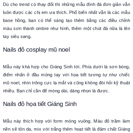
Dù cho trend có thay đổi thì những mẫu đính đá đơn giản vẫn
luôn được các chị em ưa thích. Phổ biến nhất vẫn là các mẫu
base hồng, bạn có thể sáng tạo thêm bằng các điều chỉnh
màu sơn thành ombre như hình, thêm một chút đá nữa là lên
tay siêu sang.
Nails đỏ cosplay mũ noel
Mẫu này khá hợp cho Giáng Sinh tới. Phía dưới là sơn bóng,
điểm nhấn ở đầu móng tay với họa tiết tương tự như chiếc
mũ noel, nhìn trông cực lạ mắt và cũng không đòi hỏi kỹ thuật
nhiều. Bạn chỉ cần để móng dài, dáng nhọn là được.
Nails đỏ họa tiết Giáng Sinh
Mẫu này thích hợp với form móng vuông. Màu đỏ trầm làm
nền sẽ tôn da, mix với trắng thêm hoạt tiết là đậm chất Giáng