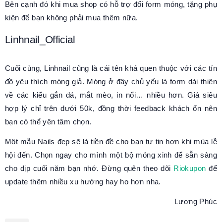
Bên cạnh đó khi mua shop có hỗ trợ đổi form móng, tặng phụ
kiện để bạn không phải mua thêm nữa.
Linhnail_Official
Cuối cùng, Linhnail cũng là cái tên khá quen thuộc với các tín
đồ yêu thích móng giả. Móng ở đây chủ yếu là form dài thiên
về các kiểu gắn đá, mắt mèo, in nổi… nhiều hơn. Giá siêu
hợp lý chỉ trên dưới 50k, đồng thời feedback khách ổn nên
bạn có thể yên tâm chọn.
Một mẫu Nails đẹp sẽ là tiền đề cho bạn tự tin hơn khi mùa lễ
hội đến. Chọn ngay cho mình một bộ móng xinh để sẵn sàng
cho dịp cuối năm bạn nhớ. Đừng quên theo dõi
Riokupon
để
update thêm nhiều xu hướng hay ho hơn nha.
Lương Phúc