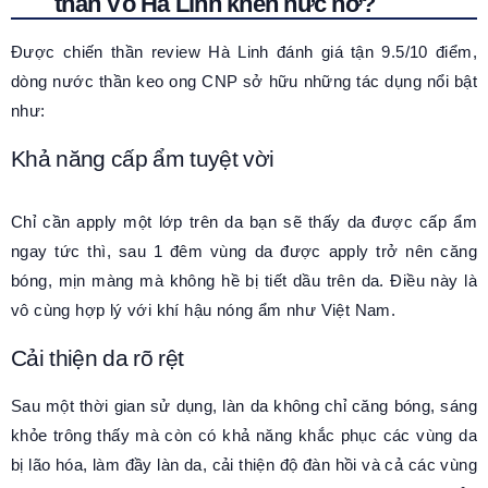
thần Võ Hà Linh khen nức nở?
Được chiến thần review Hà Linh đánh giá tận 9.5/10 điểm,
dòng nước thần keo ong CNP sở hữu những tác dụng nổi bật
như:
Khả năng cấp ẩm tuyệt vời
Chỉ cần apply một lớp trên da bạn sẽ thấy da được cấp ẩm
ngay tức thì, sau 1 đêm vùng da được apply trở nên căng
bóng, mịn màng mà không hề bị tiết dầu trên da. Điều này là
vô cùng hợp lý với khí hậu nóng ẩm như Việt Nam.
Cải thiện da rõ rệt
Sau một thời gian sử dụng, làn da không chỉ căng bóng, sáng
khỏe trông thấy mà còn có khả năng khắc phục các vùng da
bị lão hóa, làm đầy làn da, cải thiện độ đàn hồi và cả các vùng