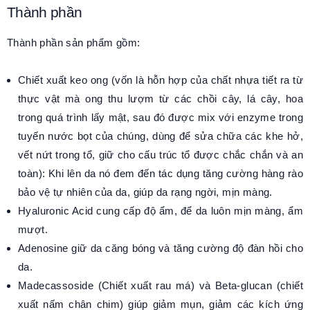
Thành phần
Thành phần sản phẩm gồm:
Chiết xuất keo ong (vốn là hỗn hợp của chất nhựa tiết ra từ
thực vật mà ong thu lượm từ các chồi cây, lá cây, hoa
trong quá trình lấy mật, sau đó được mix với enzyme trong
tuyến nước bọt của chúng, dùng để sửa chữa các khe hở,
vết nứt trong tổ, giữ cho cấu trúc tổ được chắc chắn và an
toàn): Khi lên da nó đem đến tác dụng tăng cường hàng rào
bảo vệ tự nhiên của da, giúp da rạng ngời, mịn màng.
Hyaluronic Acid cung cấp độ ẩm, để da luôn mịn màng, ẩm
mượt.
Adenosine giữ da căng bóng và tăng cường độ đàn hồi cho
da.
Madecassoside (Chiết xuất rau má) và Beta-glucan (chiết
xuất nấm chân chim) giúp giảm mụn, giảm các kích ứng