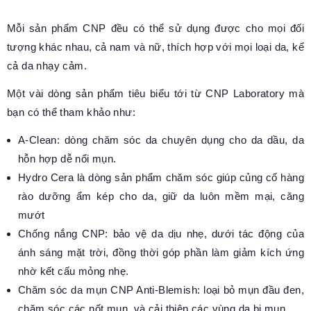
Mỗi sản phẩm CNP đều có thể sử dụng được cho mọi đối
tượng khác nhau, cả nam và nữ, thích hợp với mọi loại da, kể
cả da nhạy cảm.
Một vài dòng sản phẩm tiêu biểu tới từ CNP Laboratory mà
bạn có thể tham khảo như:
A-Clean: dòng chăm sóc da chuyên dụng cho da dầu, da
hỗn hợp dễ nổi mụn.
Hydro Cera là dòng sản phẩm chăm sóc giúp củng cố hàng
rào dưỡng ẩm kép cho da, giữ da luôn mềm mại, căng
mướt
Chống nắng CNP: bảo vệ da dịu nhẹ, dưới tác động của
ánh sáng mặt trời, đồng thời góp phần làm giảm kích ứng
nhờ kết cấu mỏng nhẹ.
Chăm sóc da mụn CNP Anti-Blemish: loại bỏ mụn đầu đen,
chăm sóc các nốt mụn, và cải thiện các vùng da bị mụn