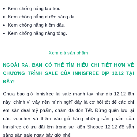
Kem chống nắng lâu trôi.
Kem chống nắng dưỡn sáng da.
Kem chống nắng kiềm dầu.
Kem chống nắng nâng tông.
Xem giá sản phẩm
NGOÀI RA, BẠN CÓ THỂ TÌM HIỂU CHI TIẾT HƠN VỀ
CHƯƠNG TRÌNH SALE CỦA INNISFREE DỊP 12.12 TẠI
ĐÂY!
Chưa bao giờ Innisfree lại sale mạnh tay như dịp 12.12 lần
này, chính vì vậy nên mình nghĩ đây là cơ hội tốt để các chị
em săn deal mỹ phẩm, chăm da đón Tết. Đừng quên lưu lại
các voucher và thêm vào giỏ hàng những sản phẩm của
Innisfree có ưu đãi lớn trong sự kiện Shopee 12.12 để sẵn
sàng săn sale ngay bây giờ nhé!