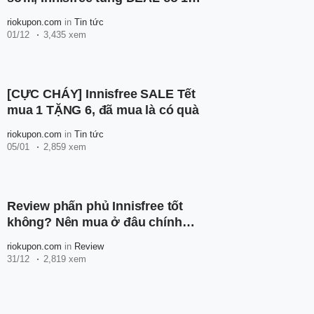
không 2
riokupon.com
in
Tin tức
01/12
3,435 xem
[CỰC CHÁY] Innisfree SALE Tết
mua 1 TẶNG 6, đã mua là có quà
riokupon.com
in
Tin tức
05/01
2,859 xem
Review phấn phủ Innisfree tốt
không? Nên mua ở đâu chính
hãng?
riokupon.com
in
Review
31/12
2,819 xem