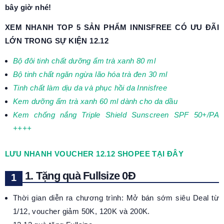
bây giờ nhé!
XEM NHANH TOP 5 SẢN PHẨM INNISFREE CÓ ƯU ĐÃI
LỚN TRONG SỰ KIỆN 12.12
Bộ đôi tinh chất dưỡng ẩm trà xanh 80 ml
Bộ tinh chất ngăn ngừa lão hóa trà đen 30 ml
Tinh chất làm dịu da và phục hồi da Innisfree
Kem dưỡng ẩm trà xanh 60 ml dành cho da dầu
Kem chống nắng Triple Shield Sunscreen SPF 50+/PA
++++
LƯU NHANH VOUCHER 12.12 SHOPEE TẠI ĐÂY
1. Tặng quà Fullsize 0Đ
Thời gian diễn ra chương trình: Mở bán sớm siêu Deal từ
1/12, voucher giảm 50K, 120K và 200K.