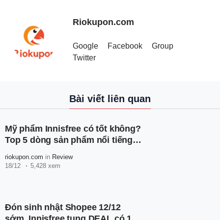
Riokupon.com
Google
Facebook
Group
Twitter
Bài viết liên quan
Mỹ phẩm Innisfree có tốt không?
Top 5 dòng sản phẩm nổi tiếng
của Innisfree
riokupon.com
in
Review
18/12
5,428 xem
Đón sinh nhật Shopee 12/12
sớm, Innisfree tung DEAL có 1