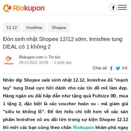
Rio
kupon
12.12
Innisfree
Shopee
Đón sinh nhật Shopee 12/12 sớm, Innisfree tung
DEAL có 1 không 2
Riokupon.com
in
Tin tức
29-12-2022 10:08
2 phút đọc
Chia sẻ:
Nhân dịp Shopee sale sinh nhật 12.12, Innisfree đã "mạnh
tay" tung Deal cực hời dành cho các tín đồ mê làm đẹp.
Hàng ngàn ưu đãi hấp dẫn như tặng quà Fullsize 0Đ, mua
1 tặng 2, đặc biệt là các voucher hoàn xu - mã giảm giá
"siêu to khổng lồ". Để tìm hiểu chi tiết hơn về các sản
phẩm Innisfree có ưu đãi lớn trong sự kiện Shopee 12.12
thì mời các bạn cùng theo chân
Riokupon
khám phá ngay