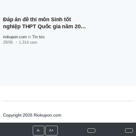
Đáp án đề thi môn Sinh tốt
nghiệp THPT Quốc gia năm 2024
tất cả các mã đề
riokupon.com
in
Tin tức
28/06
1,314 xem
Copyright 2026 Riokupon.com
A-
A+