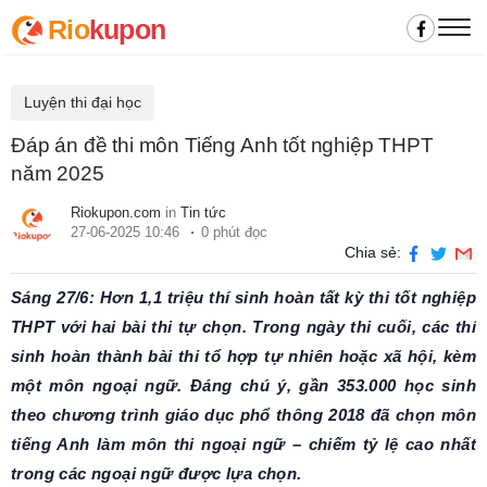
Rio
kupon
Luyện thi đại học
Đáp án đề thi môn Tiếng Anh tốt nghiệp THPT
năm 2025
Riokupon.com
in
Tin tức
27-06-2025 10:46
0 phút đọc
Chia sẻ:
Sáng 27/6: Hơn 1,1 triệu thí sinh hoàn tất kỳ thi tốt nghiệp
THPT với hai bài thi tự chọn. Trong ngày thi cuối, các thí
sinh hoàn thành bài thi tổ hợp tự nhiên hoặc xã hội, kèm
một môn ngoại ngữ. Đáng chú ý, gần 353.000 học sinh
theo chương trình giáo dục phổ thông 2018 đã chọn môn
tiếng Anh làm môn thi ngoại ngữ – chiếm tỷ lệ cao nhất
trong các ngoại ngữ được lựa chọn.