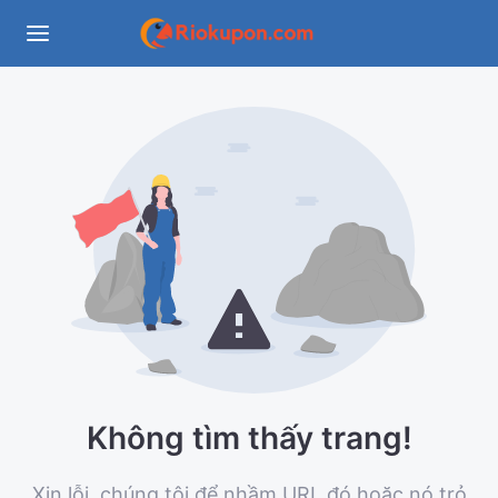
Không tìm thấy trang!
Xin lỗi, chúng tôi để nhầm URL đó hoặc nó trỏ