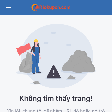
Không tìm thấy trang!
Xin lỗi, chúng tôi để nhầm URL đó hoặc nó trỏ