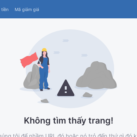
tiền
Mã giảm giá
Không tìm thấy trang!
 chúng tôi để nhầm URL đó hoặc nó trỏ đến thứ gì đó 