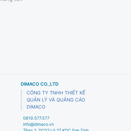
DIMACO CO.,LTD
CÔNG TY TNHH THIẾT KẾ
QUẢN LÝ VÀ QUẢNG CÁO
DIMACO
0819.577.577
info@dimaco.vn
Tầng 2, DC02 Lô 27 KDC Sơn Tịnh,