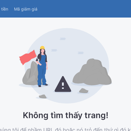
tiền
Mã giảm giá
Không tìm thấy trang!
 chúng tôi để nhầm URL đó hoặc nó trỏ đến thứ gì đó 