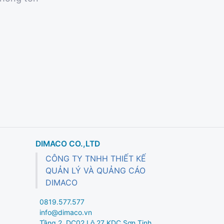
DIMACO CO.,LTD
CÔNG TY TNHH THIẾT KẾ
QUẢN LÝ VÀ QUẢNG CÁO
DIMACO
0819.577.577
info@dimaco.vn
Tầng 2, DC02 Lô 27 KDC Sơn Tịnh,