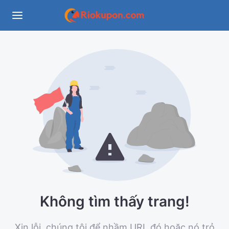
Không tìm thấy trang!
Xin lỗi, chúng tôi để nhầm URL đó hoặc nó trỏ