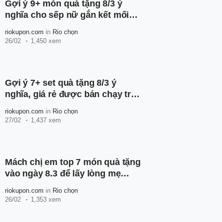
Gợi ý 9+ món quà tặng 8/3 ý
nghĩa cho sếp nữ gắn kết mối
quan hệ công sở
riokupon.com
in
Rio chọn
26/02
1,450 xem
Gợi ý 7+ set quà tặng 8/3 ý
nghĩa, giá rẻ được bán chạy trên
Shopee
riokupon.com
in
Rio chọn
27/02
1,437 xem
Mách chị em top 7 món quà tặng
vào ngày 8.3 để lấy lòng mẹ
chồng tương lai
riokupon.com
in
Rio chọn
26/02
1,353 xem