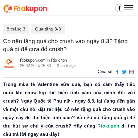
Rio
kupon
8 tháng 3
Quà tặng 8-3
Có nên tặng quà cho crush vào ngày 8.3? Tặng
quà gì để cưa đổ crush?
Riokupon.com
in
Rio chọn
25-02-2024 15:33
3 phút đọc
Chia sẻ:
Trong mùa lễ Valentine vừa qua, bạn có cảm thấy tiếc
nuối khi chưa kịp thể hiện tình cảm của mình đối với
crush? Ngày Quốc tế Phụ nữ - ngày 8.3, lại đang đến gần
và một câu hỏi đặt ra: liệu có nên tặng quà cho crush vào
ngày này để thể hiện tình cảm? Và nếu có, tặng quà gì để
thu hút sự chú ý của crush? Hãy cùng
Riokupon
đi tìm
câu trả lời ngay sau đây!