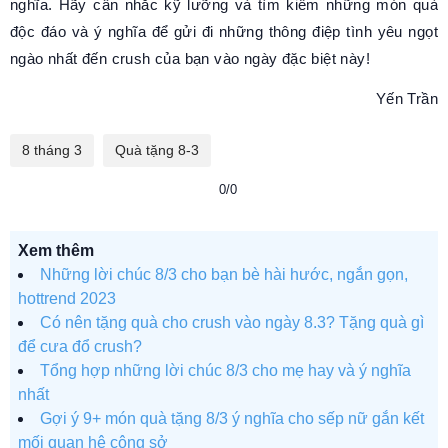
nghĩa. Hãy cân nhắc kỹ lưỡng và tìm kiếm những món quà
độc đáo và ý nghĩa để gửi đi những thông điệp tình yêu ngọt
ngào nhất đến crush của bạn vào ngày đặc biệt này!
Yến Trần
8 tháng 3
Quà tặng 8-3
0/0
Xem thêm
Những lời chúc 8/3 cho bạn bè hài hước, ngắn gọn,
hottrend 2023
Có nên tặng quà cho crush vào ngày 8.3? Tặng quà gì
để cưa đổ crush?
Tổng hợp những lời chúc 8/3 cho mẹ hay và ý nghĩa
nhất
Gợi ý 9+ món quà tặng 8/3 ý nghĩa cho sếp nữ gắn kết
mối quan hệ công sở