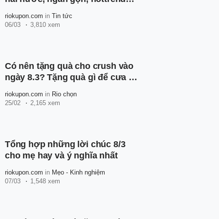
2023
riokupon.com
in
Tin tức
06/03
3,810 xem
Có nên tặng quà cho crush vào
ngày 8.3? Tặng quà gì để cưa đổ
crush?
riokupon.com
in
Rio chọn
25/02
2,165 xem
Tổng hợp những lời chúc 8/3
cho mẹ hay và ý nghĩa nhất
riokupon.com
in
Mẹo - Kinh nghiệm
07/03
1,548 xem