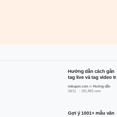
Hướng dẫn cách gắn
tag live và tag video t
ứng dụng Shopee đơ
riokupon.com
in
Hướng dẫn
giản, nhanh chóng
28/11
181,883 xem
Gợi ý 1001+ mẫu văn