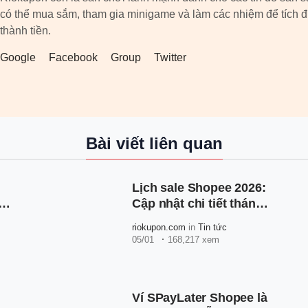
có thể mua sắm, tham gia minigame và làm các nhiệm để tích 
thành tiền.
Google
Facebook
Group
Twitter
Bài viết liên quan
Lịch sale Shopee 2026:
rên
Cập nhật chi tiết tháng
n
08.2026
riokupon.com
in
Tin tức
05/01
168,217 xem
Ví SPayLater Shopee là