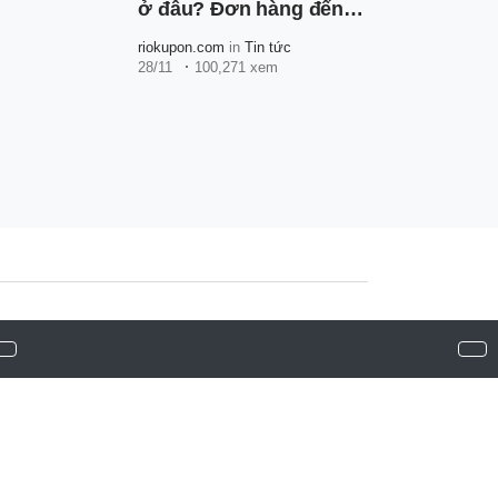
ở đâu? Đơn hàng đến
cảng PingXiang thì bao
riokupon.com
in
Tin tức
lâu nhận được hàng?
28/11
100,271 xem