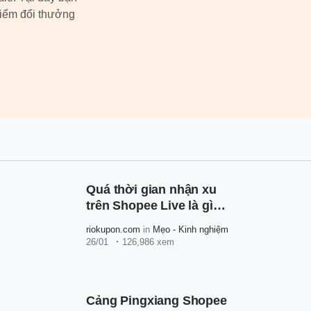
điểm đổi thưởng
Quá thời gian nhận xu
trên Shopee Live là gì?
Bị giới hạn nhận xu
riokupon.com
in
Mẹo - Kinh nghiệm
Shopee phải làm sao?
26/01
126,986 xem
Cảng Pingxiang Shopee