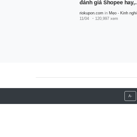
đánh giá Shopee hay,
đúng chuẩn
riokupon.com
in
Mẹo - Kinh ngh
11/04
120,997 xem
Copyright 2026 Riokupon.com
A-