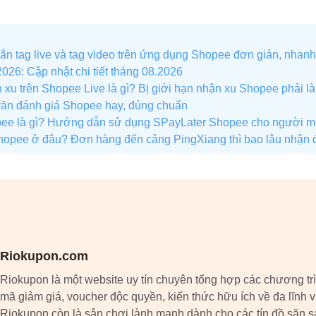
n tag live và tag video trên ứng dụng Shopee đơn giản, nhan
026: Cập nhật chi tiết tháng 08.2026
 xu trên Shopee Live là gì? Bị giới hạn nhận xu Shopee phải l
ăn đánh giá Shopee hay, đúng chuẩn
pee là gì? Hướng dẫn sử dụng SPayLater Shopee cho người m
hopee ở đâu? Đơn hàng đến cảng PingXiang thì bao lâu nhận
Riokupon.com
Riokupon là một website uy tín chuyên tổng hợp các chương tr
mã giảm giá, voucher độc quyền, kiến thức hữu ích về đa lĩnh 
Riokupon còn là sân chơi lành mạnh dành cho các tín đồ săn s