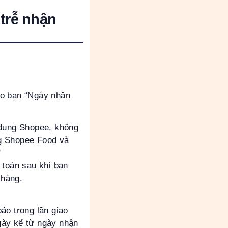
trễ nhận
ho bạn “Ngày nhận
 dụng Shopee, không
g Shopee Food và
n"
h toán sau khi bạn
 hàng.
o trong lần giao
gày kể từ ngày nhận