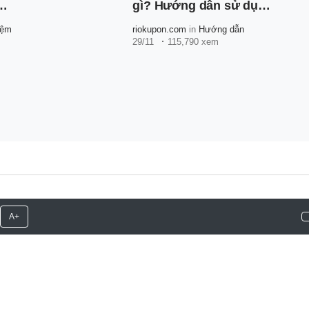
gì? Hướng dẫn sử dụng
SPayLater Shopee cho
iệm
riokupon.com
in
Hướng dẫn
người mới
29/11
115,790 xem
A+