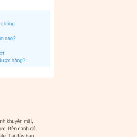
h chóng
àm sao?
ới
 được hàng?
ình khuyến mãi,
vực. Bên cạnh đó,
ale. Tại đây bạn