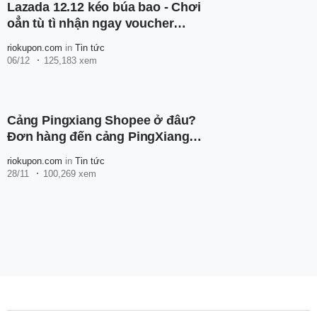
Lazada 12.12 kéo búa bao - Chơi
oẳn tù tì nhận ngay voucher
100K
riokupon.com
in
Tin tức
06/12
125,183 xem
Cảng Pingxiang Shopee ở đâu?
Đơn hàng đến cảng PingXiang
thì bao lâu nhận được hàng?
riokupon.com
in
Tin tức
28/11
100,269 xem