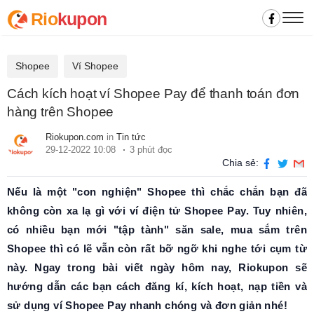
Rio
kupon
Shopee
Ví Shopee
Cách kích hoạt ví Shopee Pay để thanh toán đơn
hàng trên Shopee
Riokupon.com
in
Tin tức
29-12-2022 10:08
3 phút đọc
Chia sẻ:
Nếu là một "con nghiện" Shopee thì chắc chắn bạn đã
không còn xa lạ gì với ví điện tử Shopee Pay. Tuy nhiên,
có nhiều bạn mới "tập tành" săn sale, mua sắm trên
Shopee thì có lẽ vẫn còn rất bỡ ngỡ khi nghe tới cụm từ
này. Ngay trong bài viết ngày hôm nay, Riokupon sẽ
hướng dẫn các bạn cách đăng kí, kích hoạt, nạp tiền và
sử dụng ví Shopee Pay nhanh chóng và đơn giản nhé!