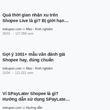
Quá thời gian nhận xu trên
Shopee Live là gì? Bị giới hạn
nhận xu Shopee phải làm sao?
riokupon.com
in
Mẹo - Kinh nghiệm
26/01
127,058 xem
Gợi ý 1001+ mẫu văn đánh giá
Shopee hay, đúng chuẩn
riokupon.com
in
Mẹo - Kinh nghiệm
11/04
121,021 xem
Ví SPayLater Shopee là gì?
Hướng dẫn sử dụng SPayLater
Shopee cho người mới
riokupon.com
in
Hướng dẫn