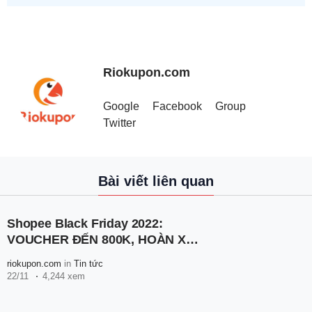
Riokupon.com
Google
Facebook
Group
Twitter
Bài viết liên quan
Shopee Black Friday 2022:
VOUCHER ĐẾN 800K, HOÀN XU
TỚI 100%, FREESHIP XTRA 70K
riokupon.com
in
Tin tức
22/11
4,244 xem