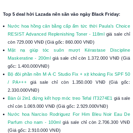
Top 5 deal hời Lazada nên săn vào ngày Black Friday:
Nước hoa hồng cân bằng cấp ẩm tức thời Paula’s Choice
RESIST Advanced Replenishing Toner - 118ml
giá sale chỉ
còn 729.000 VNĐ (Giá gốc: 860.000 VNĐ)
Mặt nạ giúp tóc suôn mượt Kérastase Discipline
Maskeratine - 200ml
giá sale chỉ còn 1.372.000 VNĐ (Giá
gốc: 1.400.000VNĐ)
Bộ đôi phần nền M·A·C Studio Fix + xịt khoáng Fix SPF 50
/ PA+++
giá sale chỉ còn 1.350.000 VNĐ (Giá gốc:
2.330.000VNĐ)
Bàn ủi 2in1 đứng kết hợp móc treo Tefal IT3274E1
giá sale
chỉ còn 1.069.000 VNĐ (Giá gốc: 2.929.000VNĐ)
Nước hoa Narciso Rodriguez For Him Bleu Noir Eau De
Parfum cho nam - 100ml
giá sale chỉ còn 2.706.300 VNĐ
(Giá gốc: 2.910.000 VNĐ)