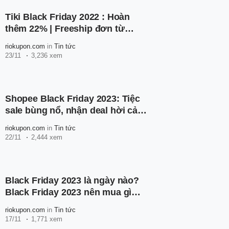
Tiki Black Friday 2022 : Hoàn
thêm 22% | Freeship đơn từ
300K | Tổng hợp Hotdeal Giảm
riokupon.com
in
Tin tức
giá đến 60%
23/11
3,236 xem
Shopee Black Friday 2023: Tiệc
sale bùng nổ, nhận deal hời cả
triệu đồng
riokupon.com
in
Tin tức
22/11
2,444 xem
Black Friday 2023 là ngày nào?
Black Friday 2023 nên mua gì
vừa rẻ vừa hữu dụng
riokupon.com
in
Tin tức
17/11
1,771 xem