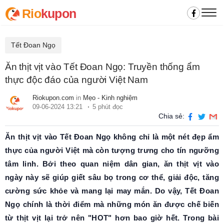
Rio
kupon
Tết Đoan Ngọ
Ăn thịt vịt vào Tết Đoan Ngọ: Truyền thống ẩm
thực độc đáo của người Việt Nam
Riokupon.com
in
Mẹo - Kinh nghiệm
09-06-2024 13:21
5 phút đọc
Chia sẻ:
Ăn thịt vịt vào Tết Đoan Ngọ không chỉ là một nét đẹp ẩm
thực của người Việt mà còn tượng trưng cho tín ngưỡng
tâm linh. Bởi theo quan niệm dân gian, ăn thịt vịt vào
ngày này sẽ giúp giết sâu bọ trong cơ thể, giải độc, tăng
cường sức khỏe và mang lại may mắn. Do vậy, Tết Đoan
Ngọ chính là thời điểm mà những món ăn được chế biến
từ thịt vịt lại trở nên "HOT" hơn bao giờ hết. Trong bài