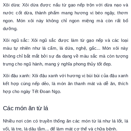
Xôi dừa: Xôi dừa được nấu từ gạo nếp trộn với dừa nạo và
nước cốt dừa, thành phẩm mang hương vị béo ngậy, thơm
ngon. Món xôi này không chỉ ngon miệng mà còn rất bổ
dưỡng.
Xôi ngũ sắc: Xôi ngũ sắc được làm từ gạo nếp và các loại
màu tự nhiên như lá cẩm, lá dứa, nghệ, gấc... Món xôi này
không chỉ bắt mắt bởi sự đa dạng về màu sắc mà còn tượng
trưng cho ngũ hành, mang ý nghĩa phong thủy tốt đẹp.
Xôi đậu xanh: Xôi đậu xanh với hương vị bùi bùi của đậu xanh
kết hợp cùng nếp dẻo, là món ăn thanh mát và dễ ăn, thích
hợp cho ngày Tết Đoan Ngọ.
Các món ăn từ lá
Nhiều nơi còn có truyền thống ăn các món từ lá như lá lốt, lá
vối, lá tre, lá dâu tằm... để làm mát cơ thể và chữa bệnh.