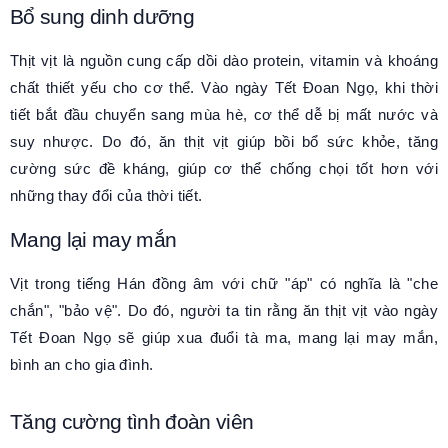
Bổ sung dinh dưỡng
Thịt vịt là nguồn cung cấp dồi dào protein, vitamin và khoáng
chất thiết yếu cho cơ thể. Vào ngày Tết Đoan Ngọ, khi thời
tiết bắt đầu chuyển sang mùa hè, cơ thể dễ bị mất nước và
suy nhược. Do đó, ăn thịt vịt giúp bồi bổ sức khỏe, tăng
cường sức đề kháng, giúp cơ thể chống chọi tốt hơn với
những thay đổi của thời tiết.
Mang lại may mắn
Vịt trong tiếng Hán đồng âm với chữ "áp" có nghĩa là "che
chắn", "bảo vệ". Do đó, người ta tin rằng ăn thịt vịt vào ngày
Tết Đoan Ngọ sẽ giúp xua đuổi tà ma, mang lại may mắn,
bình an cho gia đình.
Tăng cường tình đoàn viên