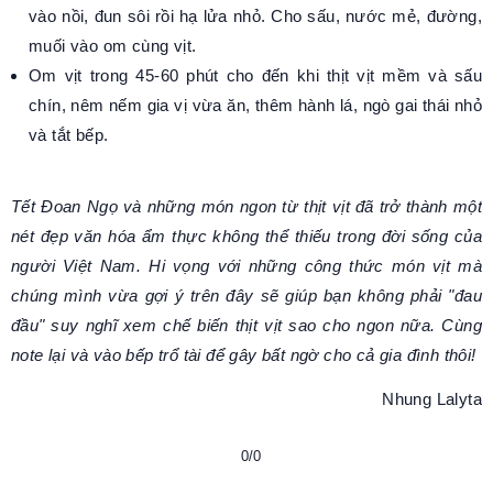
vào nồi, đun sôi rồi hạ lửa nhỏ. Cho sấu, nước mẻ, đường,
muối vào om cùng vịt.
Om vịt trong 45-60 phút cho đến khi thịt vịt mềm và sấu
chín, nêm nếm gia vị vừa ăn, thêm hành lá, ngò gai thái nhỏ
và tắt bếp.
Tết Đoan Ngọ và những món ngon từ thịt vịt đã trở thành một
nét đẹp văn hóa ẩm thực không thể thiếu trong đời sống của
người Việt Nam. Hi vọng với những công thức món vịt mà
chúng mình vừa gợi ý trên đây sẽ giúp bạn không phải "đau
đầu" suy nghĩ xem chế biến thịt vịt sao cho ngon nữa. Cùng
note lại và vào bếp trổ tài để gây bất ngờ cho cả gia đình thôi!
Nhung Lalyta
0/0