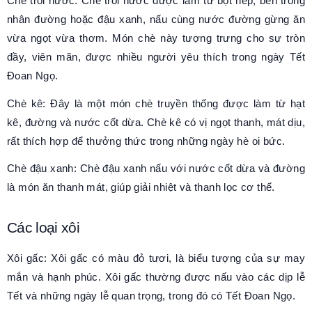
Chè trôi nước: Chè trôi nước được làm từ bột nếp, bên trong
nhân đường hoặc đậu xanh, nấu cùng nước đường gừng ăn
vừa ngọt vừa thơm. Món chè này tượng trưng cho sự tròn
đầy, viên mãn, được nhiều người yêu thích trong ngày Tết
Đoan Ngọ.
Chè kê: Đây là một món chè truyền thống được làm từ hạt
kê, đường và nước cốt dừa. Chè kê có vị ngọt thanh, mát dịu,
rất thích hợp để thưởng thức trong những ngày hè oi bức.
Chè đậu xanh: Chè đậu xanh nấu với nước cốt dừa và đường
là món ăn thanh mát, giúp giải nhiệt và thanh lọc cơ thể.
Các loại xôi
Xôi gấc: Xôi gấc có màu đỏ tươi, là biểu tượng của sự may
mắn và hạnh phúc. Xôi gấc thường được nấu vào các dịp lễ
Tết và những ngày lễ quan trọng, trong đó có Tết Đoan Ngọ.