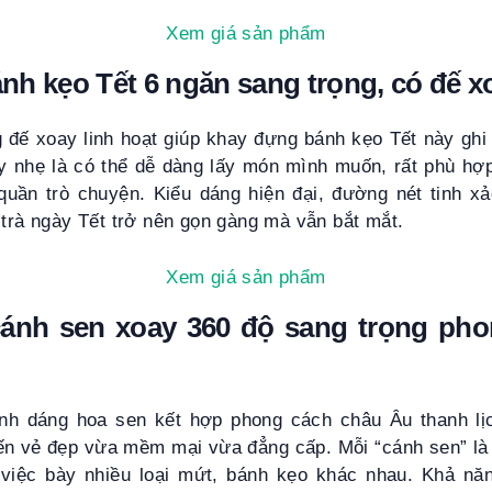
Xem giá sản phẩm
h kẹo Tết 6 ngăn sang trọng, có đế x
 đế xoay linh hoạt giúp khay đựng bánh kẹo Tết này ghi
ay nhẹ là có thể dễ dàng lấy món mình muốn, rất phù hợ
quần trò chuyện. Kiểu dáng hiện đại, đường nét tinh x
 trà ngày Tết trở nên gọn gàng mà vẫn bắt mắt.
Xem giá sản phẩm
ánh sen xoay 360 độ sang trọng ph
nh dáng hoa sen kết hợp phong cách châu Âu thanh lị
n vẻ đẹp vừa mềm mại vừa đẳng cấp. Mỗi “cánh sen” là
o việc bày nhiều loại mứt, bánh kẹo khác nhau. Khả nă