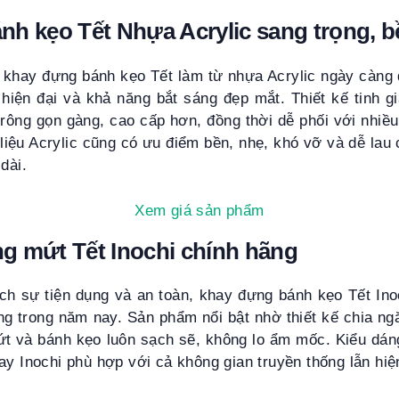
h kẹo Tết Nhựa Acrylic sang trọng, b
khay đựng bánh kẹo Tết làm từ nhựa Acrylic ngày càn
 hiện đại và khả năng bắt sáng đẹp mắt. Thiết kế tinh 
trông gọn gàng, cao cấp hơn, đồng thời dễ phối với nhiều
liệu Acrylic cũng có ưu điểm bền, nhẹ, khó vỡ và dễ lau 
dài.
Xem giá sản phẩm
g mứt Tết Inochi chính hãng
ích sự tiện dụng và an toàn, khay đựng bánh kẹo Tết Ino
ùng trong năm nay. Sản phẩm nổi bật nhờ thiết kế chia n
ứt và bánh kẹo luôn sạch sẽ, không lo ẩm mốc. Kiểu dán
ay Inochi phù hợp với cả không gian truyền thống lẫn hiệ