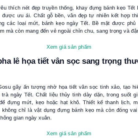
yêu thích nét đẹp truyền thống, khay đựng bánh kẹo Tết
 được ưu ái. Chất gỗ bền, vân đẹp tự nhiên kết hợp thi
ng các loại mứt, bánh kẹo ngày Tết. Bề mặt được phủ
ẩm mà còn mang đến vẻ ngoài chỉn chu, sang trọng và đậm
Xem giá sản phẩm
pha lê họa tiết vân sọc sang trọng t
 Gosu gây ấn tượng nhờ họa tiết vân sọc tinh xảo, tạo h
 trà ngày Tết. Chất liệu thủy tinh dày dặn, trong suốt 
để đựng mứt, kẹo hoặc hạt khô. Thiết kế thanh lịch,
 không chỉ là vật dụng đựng bánh kẹo mà còn đóng va
 không gian ngày xuân.
Xem giá sản phẩm