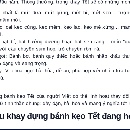
ầu năm. Thông thường, trong khay Tết sẽ có những món
n nhất là mứt dừa, mứt gừng, mứt bí, mứt sen… tượn
 năm mới.
ác loại kẹo cứng, kẹo mềm, kẹo lạc, kẹo mè xửng… man
ẻ.
 hạt bí, hạt hướng dương hoặc hạt sen rang – món “qu
 với câu chuyện sum họp, trò chuyện rôm rả.
gọt: Bánh bơ, bánh quy thiếc hoặc bánh nhập khẩu th
 dạng và sang trọng.
y: Vị chua ngọt hài hòa, dễ ăn, phù hợp với nhiều lứa t
ú.
 bánh kẹo Tết của người Việt có thể linh hoạt thay đổi
 tinh thần chung: đầy đặn, hài hòa và mang ý nghĩa tốt
ểu khay đựng bánh kẹo Tết đang h