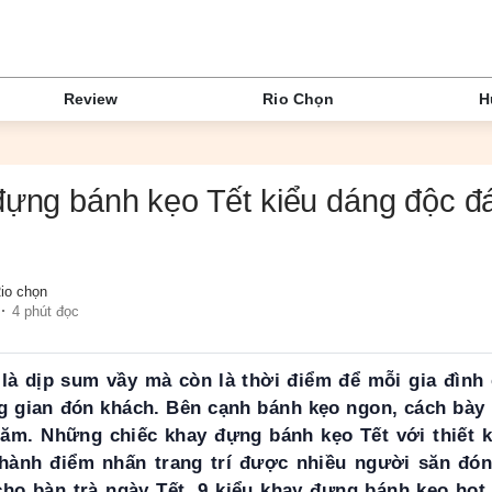
Review
Rio Chọn
H
đựng bánh kẹo Tết kiểu dáng độc đá
io chọn
4 phút đọc
 là dịp sum vầy mà còn là thời điểm để mỗi gia đình
ng gian đón khách. Bên cạnh bánh kẹo ngon, cách bày
ăm. Những chiếc khay đựng bánh kẹo Tết với thiết k
thành điểm nhấn trang trí được nhiều người săn đón
cho bàn trà ngày Tết, 9 kiểu khay đựng bánh kẹo hot