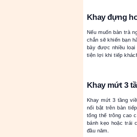
Khay đựng hoa
Nếu muốn bàn trà ng
chắn sẽ khiến bạn hà
bày được nhiều loại
tiện lợi khi tiếp kh
Khay mứt 3 tầ
Khay mứt 3 tầng viề
nổi bật trên bàn tiế
tổng thể trông cao 
bánh kẹo hoặc trái 
đầu năm.