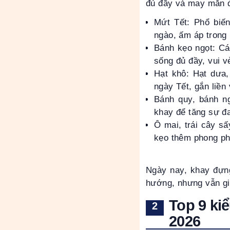
đủ đầy và may mắn đ
Mứt Tết: Phổ biế
ngào, ấm áp trong
Bánh kẹo ngọt: C
sống đủ đầy, vui v
Hạt khô: Hạt dưa,
ngày Tết, gắn liền
Bánh quy, bánh n
khay để tăng sự đa
Ô mai, trái cây sấ
kẹo thêm phong ph
Ngày nay, khay đựng
hướng, nhưng vẫn giữ
Top 9 ki
2026