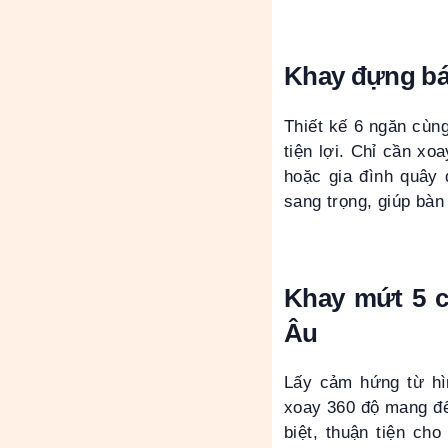
Khay đựng bán
Thiết kế 6 ngăn cùng
tiện lợi. Chỉ cần xo
hoặc gia đình quây 
sang trọng, giúp bàn
Khay mứt 5 c
Âu
Lấy cảm hứng từ hì
xoay 360 độ mang đế
biệt, thuận tiện ch