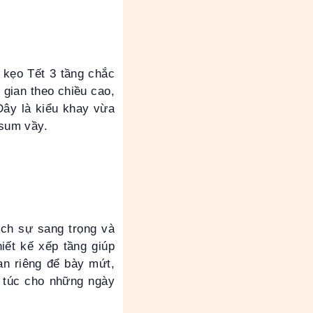
 kẹo Tết 3 tầng chắc
 gian theo chiều cao,
Đây là kiểu khay vừa
 sum vầy.
ích sự sang trọng và
hiết kế xếp tầng giúp
an riêng để bày mứt,
g túc cho những ngày