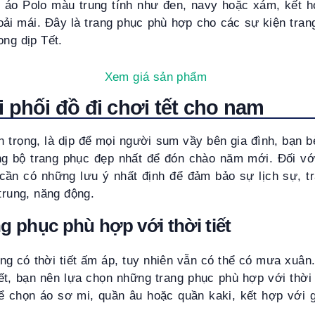
 áo Polo màu trung tính như đen, navy hoặc xám, kết h
oải mái. Đây là trang phục phù hợp cho các sự kiện tran
ong dịp Tết.
Xem giá sản phẩm
i phối đồ đi chơi tết cho nam
an trọng, là dịp để mọi người sum vầy bên gia đình, bạn b
g bộ trang phục đẹp nhất để đón chào năm mới. Đối với
 cần có những lưu ý nhất định để đảm bảo sự lịch sự, t
 trung, năng động.
g phục phù hợp với thời tiết
g có thời tiết ấm áp, tuy nhiên vẫn có thể có mưa xuân.
ết, bạn nên lựa chọn những trang phục phù hợp với thời 
hể chọn áo sơ mi, quần âu hoặc quần kaki, kết hợp với g