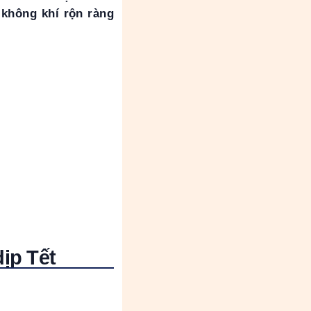
g không khí rộn ràng
dịp Tết