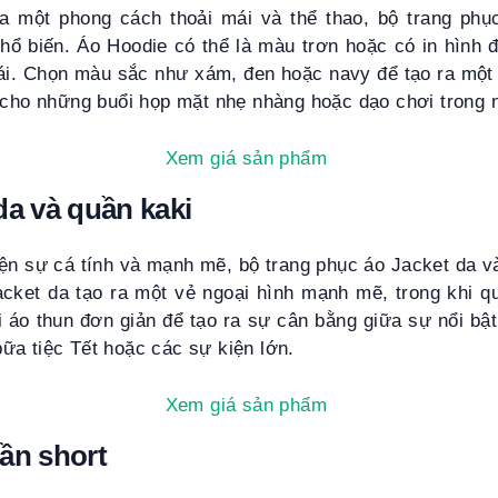
a một phong cách thoải mái và thể thao, bộ trang phụ
hổ biến. Áo Hoodie có thể là màu trơn hoặc có in hình 
ái. Chọn màu sắc như xám, đen hoặc navy để tạo ra một 
o cho những buổi họp mặt nhẹ nhàng hoặc dạo chơi trong 
Xem giá sản phẩm
da và quần kaki
ện sự cá tính và mạnh mẽ, bộ trang phục áo Jacket da và
cket da tạo ra một vẻ ngoại hình mạnh mẽ, trong khi q
i áo thun đơn giản để tạo ra sự cân bằng giữa sự nổi bật 
ữa tiệc Tết hoặc các sự kiện lớn.
Xem giá sản phẩm
ần short