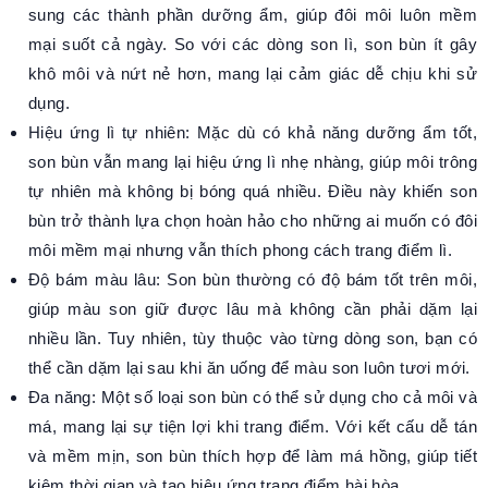
sung các thành phần dưỡng ẩm, giúp đôi môi luôn mềm
mại suốt cả ngày. So với các dòng son lì, son bùn ít gây
khô môi và nứt nẻ hơn, mang lại cảm giác dễ chịu khi sử
dụng.
Hiệu ứng lì tự nhiên: Mặc dù có khả năng dưỡng ẩm tốt,
son bùn vẫn mang lại hiệu ứng lì nhẹ nhàng, giúp môi trông
tự nhiên mà không bị bóng quá nhiều. Điều này khiến son
bùn trở thành lựa chọn hoàn hảo cho những ai muốn có đôi
môi mềm mại nhưng vẫn thích phong cách trang điểm lì.
Độ bám màu lâu: Son bùn thường có độ bám tốt trên môi,
giúp màu son giữ được lâu mà không cần phải dặm lại
nhiều lần. Tuy nhiên, tùy thuộc vào từng dòng son, bạn có
thể cần dặm lại sau khi ăn uống để màu son luôn tươi mới.
Đa năng: Một số loại son bùn có thể sử dụng cho cả môi và
má, mang lại sự tiện lợi khi trang điểm. Với kết cấu dễ tán
và mềm mịn, son bùn thích hợp để làm má hồng, giúp tiết
kiệm thời gian và tạo hiệu ứng trang điểm hài hòa.