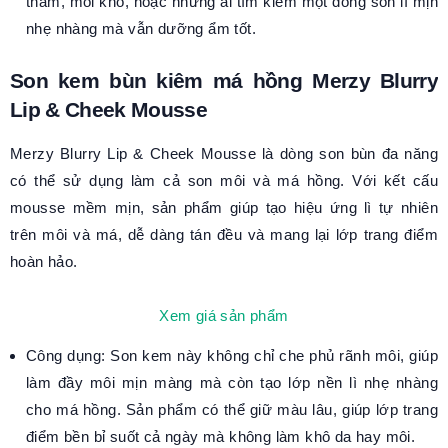
thâm, môi khô, hoặc những ai tìm kiếm một dòng son lì mịn
nhẹ nhàng mà vẫn dưỡng ẩm tốt.
Son kem bùn kiêm má hồng Merzy Blurry
Lip & Cheek Mousse
Merzy Blurry Lip & Cheek Mousse là dòng son bùn đa năng
có thể sử dụng làm cả son môi và má hồng. Với kết cấu
mousse mềm mịn, sản phẩm giúp tạo hiệu ứng lì tự nhiên
trên môi và má, dễ dàng tán đều và mang lại lớp trang điểm
hoàn hảo.
Xem giá sản phẩm
Công dụng: Son kem này không chỉ che phủ rãnh môi, giúp
làm đầy môi mịn màng mà còn tạo lớp nền lì nhẹ nhàng
cho má hồng. Sản phẩm có thể giữ màu lâu, giúp lớp trang
điểm bền bỉ suốt cả ngày mà không làm khô da hay môi.