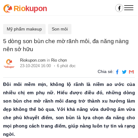
Rio
kupon
Mỹ phẩm makeup
Son môi
5 dòng son bùn che mờ rãnh môi, đa năng nàng
nên sở hữu
Riokupon.com
in
Rio chọn
23-10-2024 16:00
6 phút đọc
Chia sẻ:
Đôi môi mềm mịn, không lộ rãnh là niềm ao ước của
nhiều chị em phụ nữ. Hiểu được điều đó, những dòng
son bùn che mờ rãnh môi đang trở thành xu hướng làm
đẹp không thể bỏ qua. Với khả năng vừa dưỡng ẩm vừa
che phủ khuyết điểm, son bùn là lựa chọn đa năng cho
mọi phong cách trang điểm, giúp nàng luôn tự tin và rạng
ngời.