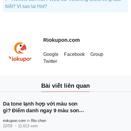
biệt? Vì sao lại Hot?
Riokupon.com
Google
Facebook
Group
Twitter
Bài viết liên quan
Da tone lạnh hợp với màu son
gì? Điểm danh ngay 9 màu son
dành cho da tone lạnh
riokupon.com
in
Rio chọn
22/03
11,613 xem