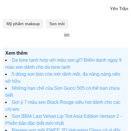
Yến Trần
Mỹ phẩm makeup
Son môi
0/0
Xem thêm
Da tone lạnh hợp với màu son gì? Điểm danh ngay 9
màu son dành cho da tone lạnh
5 dòng son bùn che mờ rãnh môi, đa năng nàng nên
sở hữu
Những hạn chế của Son Gucci 505 có thể bạn chưa
biết
Gợi ý 7 màu son Black Rouge siêu hot dành cho các
chị em
Son BBIA Last Velvet Lip Tint Asia Edition Version 2 -
Phiên bản đặc biệt mới nhất
Review son môi FWEE 3D Voluming Gloss có gì đặc