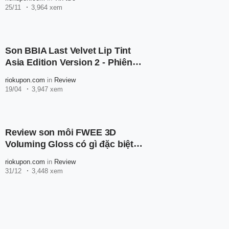
25/11
3,964 xem
Son BBIA Last Velvet Lip Tint
Asia Edition Version 2 - Phiên
bản đặc biệt mới nhất
riokupon.com
in
Review
19/04
3,947 xem
Review son môi FWEE 3D
Voluming Gloss có gì đặc biệt?
Vì sao lại Hot?
riokupon.com
in
Review
31/12
3,448 xem