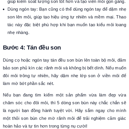
giúp kiểm soát lượng son tốt hơn và tạo viền môi gọn gàng.
Dùng ngón tay: Bạn cũng có thể dùng ngón tay để dặm nhẹ
son lên môi, giúp tạo hiệu ứng tự nhiên và mềm mại. Thao
tác này đặc biệt phù hợp khi bạn muốn tạo kiểu môi loang
nhẹ nhàng.
Bước 4: Tán đều son
Dùng cọ hoặc ngón tay tán đều son bùn lên toàn bộ môi, đảm
bảo son phủ kín các rãnh môi và không bị bết dính. Nếu muốn
đôi môi trông tự nhiên, hãy dặm nhẹ lớp son ở viền môi để
làm mờ bớt phần sắc nét.
Nếu bạn đang tìm kiếm một sản phẩm vừa làm đẹp vừa
chăm sóc cho đôi môi, thì 5 dòng son bùn này chắc chắn sẽ
là người bạn đồng hành tuyệt vời. Hãy sắm ngay cho mình
một thỏi son bùn che mờ rãnh môi để trải nghiệm cảm giác
hoàn hảo và tự tin hơn trong từng nụ cười!